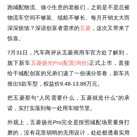
跑城配物流、做小生意的老板们，之前是不是总被
物流车空间不够装、续航不够长、每月开销太大而
深深烦恼？深谙创富者需求的
五菱
，这次又带来了
惊喜。
7月31日，汽车商评从五菱商用车官方处了解到，
旗下新车
五菱扬光Pro
(配置
|询价)
正式上市，直接
给干城配创富的兄弟们递了一份满分答卷，新车共
推出5款车型，权益价9.48-13.88万元。
把五菱那句“人民需要什么，五菱就造什么”的承
诺，实打实落到每一处用车细节里。
外观上，五菱扬光Pro完全是按照城配场景量身打
磨的，没有花里胡哨的无用设计，处处都透着实用