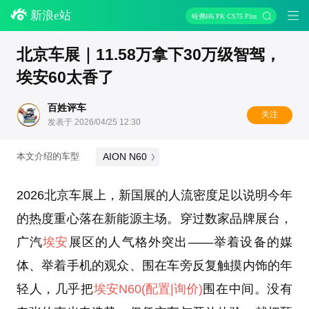
新浪e站
哈弗H6 PK CS75 Plus
北京车展｜11.58万拿下30万级智驾，
埃安60太香了
百姓评车
关注
发表于 2026/04/25 12:30
AION N60
本文介绍的车型
2026北京车展上，新国展的人流密度足以说明今年
的热度重心落在新能源主场。穿过数家品牌展台，
广汽
埃安
展区的人气格外突出——举着设备的媒
体、举着手机的观众、围在车旁反复触摸内饰的年
轻人，几乎把
埃安N60
(配置
|询价)
围在中间。没有