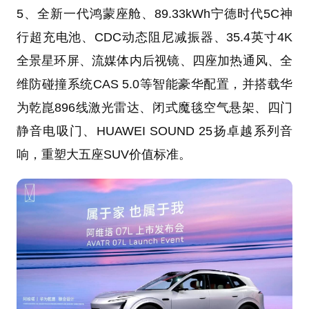
5、全新一代鸿蒙座舱、89.33kWh宁德时代5C神
行超充电池、CDC动态阻尼减振器、35.4英寸4K
全景星环屏、流媒体内后视镜、四座加热通风、全
维防碰撞系统CAS 5.0等智能豪华配置，并搭载华
为乾崑896线激光雷达、闭式魔毯空气悬架、四门
静音电吸门、HUAWEI SOUND 25扬卓越系列音
响，重塑大五座SUV价值标准。