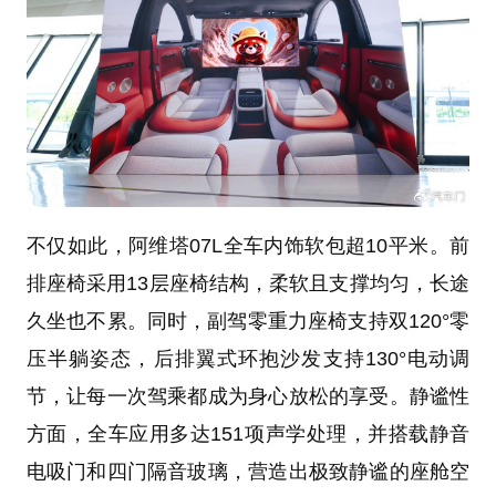
不仅如此，阿维塔07L全车内饰软包超10平米。前
排座椅采用13层座椅结构，柔软且支撑均匀，长途
久坐也不累。同时，副驾零重力座椅支持双120°零
压半躺姿态，后排翼式环抱沙发支持130°电动调
节，让每一次驾乘都成为身心放松的享受。静谧性
方面，全车应用多达151项声学处理，并搭载静音
电吸门和四门隔音玻璃，营造出极致静谧的座舱空