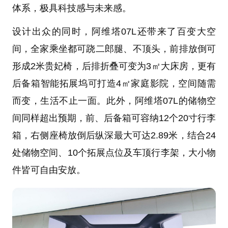
体系，极具科技感与未来感。
设计出众的同时，阿维塔07L还带来了百变大空
间，全家乘坐都可跷二郎腿、不顶头，前排放倒可
形成2米贵妃椅，后排折叠可变为3㎡大床房，更有
后备箱智能拓展坞可打造4㎡家庭影院，空间随需
而变，生活不止一面。此外，阿维塔07L的储物空
间同样超出预期，前、后备箱可容纳12个20寸行李
箱，右侧座椅放倒后纵深最大可达2.89米，结合24
处储物空间、10个拓展点位及车顶行李架，大小物
件皆可自由安放。