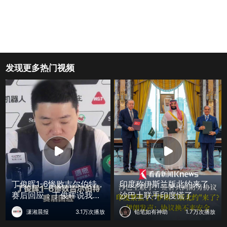
发现更多热门视频
丁俊晖1-6惨败吉尔伯特，
印度称伊斯兰版北约来了
赛后回应：丁俊晖说我的
沙巴土联手印度慌了
职业生涯一直波动很大
潇湘晨报
3.1万次播放
铅笔如有神助
1.7万次播放