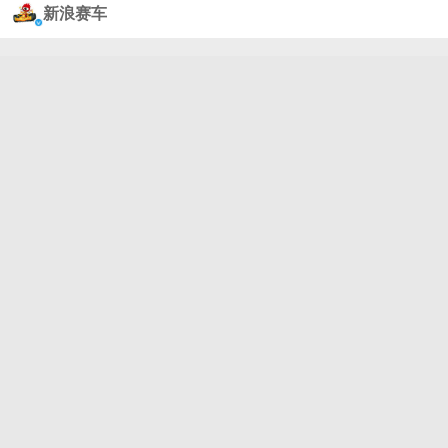
以及期间的各种活动。这就是小辣椒在迈阿密比赛周
新浪赛车
的真实写照，无论场上场下。#2026f1迈阿密大奖赛#