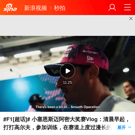
新浪视频
秒拍
11:25
#F1[超话]# 小塞恩斯迈阿密大奖赛Vlog：清晨早起，
打打高尔夫，参加训练，在赛道上度过漫长的一天，
展开