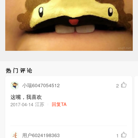
热门评论
小瑞6047054512
2
这嘴，我喜欢
江苏
回复TA
2017-04-14
用户6024198363
1