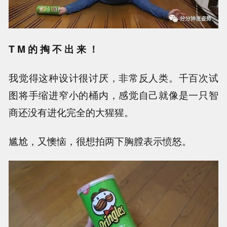
T M 的 掏 不 出 来 ！
我觉得这种设计很讨厌，非常反人类。千百次试
图将手缩进窄小的桶内，感觉自己就像是一只智
商还没有进化完全的大猩猩。
尴尬，又懊恼，很想拍两下胸膛表示愤怒。