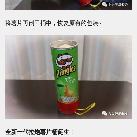
将薯片再倒回桶中，恢复原有的包装~
全新一代拉炮薯片桶诞生！