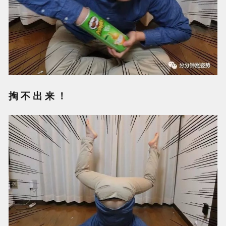
掏 不 出 来 ！