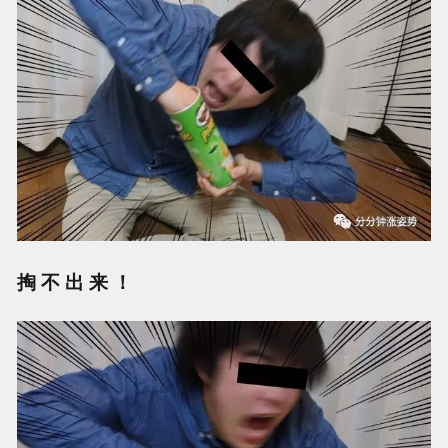
掏 不 出 来 ！