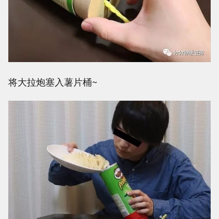
将大拉炮塞入薯片桶~