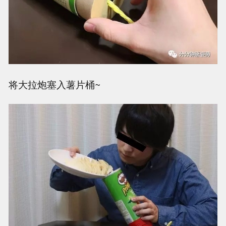
将大拉炮塞入薯片桶~