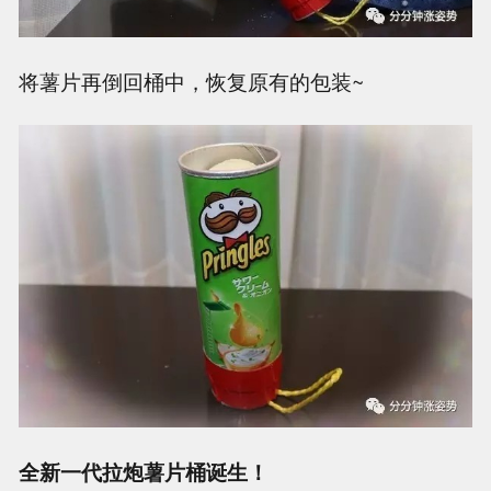
将薯片再倒回桶中，恢复原有的包装~
全新一代拉炮薯片桶诞生！