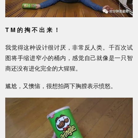
T M 的 掏 不 出 来 ！
我觉得这种设计很讨厌，非常反人类。千百次试
图将手缩进窄小的桶内，感觉自己就像是一只智
商还没有进化完全的大猩猩。
尴尬，又懊恼，很想拍两下胸膛表示愤怒。