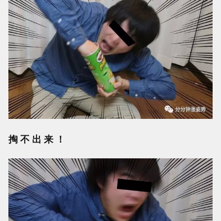
掏 不 出 来 ！