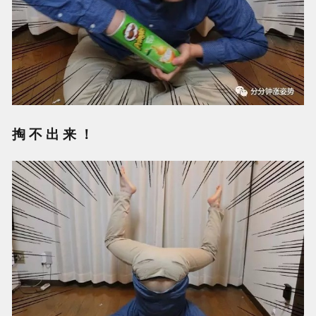
掏 不 出 来 ！