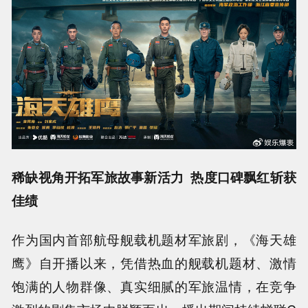
稀缺视角开拓军旅故事新活力 热度口碑飘红斩获
佳绩
作为
国内首部航母舰载机题材军旅剧，
《海天雄
鹰》自开播以来，凭借热血的舰载机题材、激情
饱满的人物群像、真实细腻的军旅温情，在竞争