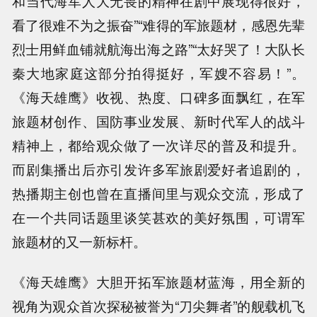
和当代海军人大无畏的精神在剧中展现得很好，
看了很难不为之振奋”“难得的军旅题材，感恩先辈
烈士用鲜血铺就航海出海之路”“太好哭了！大队长
秦大地家庭这部分拍得挺好，军嫂不容易！”。
《海天雄鹰》收视、热度、口碑多面飘红，在军
旅题材创作、国防事业发展、新时代军人的战斗
精神上，都给观众做了一次详尽的普及和提升。
而剧集播出后亦引发许多军旅剧爱好者追剧的，
热播期主创也曾在直播间里与观众交流，形成了
在一个共同话题里谈笑甚欢的美好氛围，可谓军
旅题材的又一新标杆。
《海天雄鹰》大胆开拓军旅题材蓝海，用全新的
视角为观众首次探秘被誉为“刀尖舞者”的舰载机飞