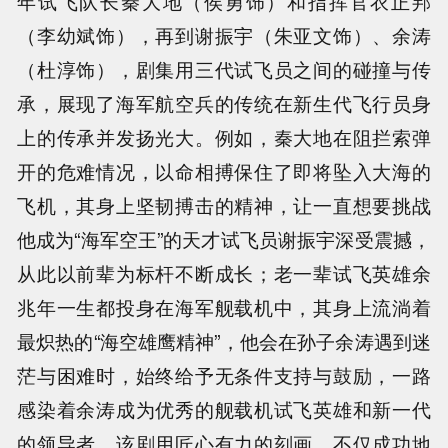
年试飞队长秦大地（侯勇饰）和指挥官衣正邦
（李幼斌饰），再到谢振宇（朱亚文饰）、余涛
（杜淳饰），剧集用三代试飞员之间的碰撞与传
承，展现了海军航空兵的传统在新生代飞行员身
上的传承并发扬光大。例如，秦大地在阻拦索弹
开的危难情况，以命相搏保住了即将坠入大海的
飞机，其身上坚韧搏击的精神，让一直想要挑战
他成为“海军空王”的天才试飞员谢振宇深受震撼，
从此以前辈为标杆不断成长；老一辈试飞英雄余
兆年一生都投身在海军舰载机中，其身上流淌着
最炽热的“海空雄鹰精神”，他会在孙子余涛遇到迷
茫与困难时，始终给予无条件支持与鼓励，一路
感染着余涛成为优秀的舰载机试飞英雄和新一代
的领导者。该剧用匠心有力的刻画，不仅成功地