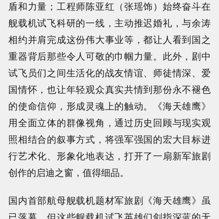
盾和力量；工程师陈亚红（张瑶饰）始终奋斗在
舰载机试飞科研的一线，主动推迟婚礼，与余涛
相约并肩完成这份伟大事业等，都让人看到国之
重器背后那些令人可敬的巾帼力量。此外，剧中
试飞员们之间生活化的战友情谊、师徒情深、爱
国情怀，也让年轻观众真实共情到那份永不褪色
的使命信仰，形成灵魂上的触动。《海天雄鹰》
用全面立体的群像视角，通过历史回顾与现实观
照相结合的叙事方式，将强军强国的宏大目标进
行艺术化、形象化地表达，打开了一扇新军旅剧
创作的启迪之窗，值得细品。
国内首部航母舰载机题材军旅剧《海天雄鹰》虽
已落幕，但这些舰载机试飞英雄们剑指深蓝的无