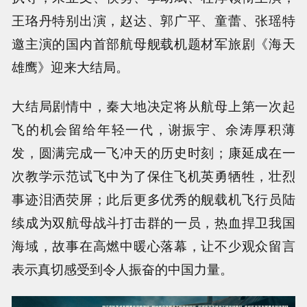
王珞丹特别出演，赵达、郭广平、童蕾、张瑶特
邀主演的国内首部航母舰载机题材军旅剧《海天
雄鹰》迎来大结局。
大结局剧情中，秦大地决定将从航母上第一次起
飞的机会留给年轻一代，谢振宇、余涛厚积薄
发，圆满完成一飞冲天的历史时刻；康延成在一
次教学示范试飞中为了保住飞机英勇牺牲，壮烈
事迹泪洒荧屏；此后更多优秀的舰载机飞行员陆
续成为双航母战斗打击群的一员，热血捍卫我国
海域，故事在高燃中暖心落幕，让不少观众留言
表示真切感受到令人振奋的中国力量。