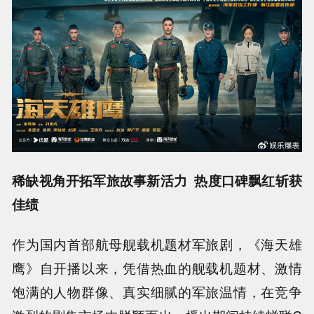
稀缺视角开拓军旅故事新活力 热度口碑飘红斩获
佳绩
作为
国内首部航母舰载机题材军旅剧，
《海天雄
鹰》自开播以来，凭借热血的舰载机题材、激情
饱满的人物群像、真实细腻的军旅温情，在竞争