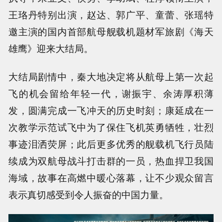
王珞丹特别出演，赵达、郭广平、童蕾、张瑶特
邀主演的国内首部航母舰载机题材军旅剧《海天
雄鹰》迎来大结局。
大结局剧情中，秦大地决定将从航母上第一次起
飞的机会留给年轻一代，谢振宇、余涛厚积薄
发，圆满完成一飞冲天的历史时刻；康延成在一
次教学示范试飞中为了保住飞机英勇牺牲，壮烈
事迹泪洒荧屏；此后更多优秀的舰载机飞行员陆
续成为双航母战斗打击群的一员，热血捍卫我国
海域，故事在高燃中暖心落幕，让不少观众留言
表示真切感受到令人振奋的中国力量。