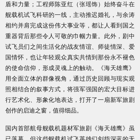
盾和力量；工程师陈亚红（张瑶饰）始终奋斗在
舰载机试飞科研的一线，主动推迟婚礼，与余涛
相约并肩完成这份伟大事业等，都让人看到国之
重器背后那些令人可敬的巾帼力量。此外，剧中
试飞员们之间生活化的战友情谊、师徒情深、爱
国情怀，也让年轻观众真实共情到那份永不褪色
的使命信仰，形成灵魂上的触动。《海天雄鹰》
用全面立体的群像视角，通过历史回顾与现实观
照相结合的叙事方式，将强军强国的宏大目标进
行艺术化、形象化地表达，打开了一扇新军旅剧
创作的启迪之窗，值得细品。
国内首部航母舰载机题材军旅剧《海天雄鹰》虽
已落幕，但这些舰载机试飞英雄们剑指深蓝的无