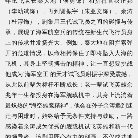
年试飞队长秦大地（侯勇饰）和指挥官衣正邦
（李幼斌饰），再到谢振宇（朱亚文饰）、余涛
（杜淳饰），剧集用三代试飞员之间的碰撞与传
承，展现了海军航空兵的传统在新生代飞行员身
上的传承并发扬光大。例如，秦大地在阻拦索弹
开的危难情况，以命相搏保住了即将坠入大海的
飞机，其身上坚韧搏击的精神，让一直想要挑战
他成为“海军空王”的天才试飞员谢振宇深受震撼，
从此以前辈为标杆不断成长；老一辈试飞英雄余
兆年一生都投身在海军舰载机中，其身上流淌着
最炽热的“海空雄鹰精神”，他会在孙子余涛遇到迷
茫与困难时，始终给予无条件支持与鼓励，一路
感染着余涛成为优秀的舰载机试飞英雄和新一代
的领导者。该剧用匠心有力的刻画，不仅成功地