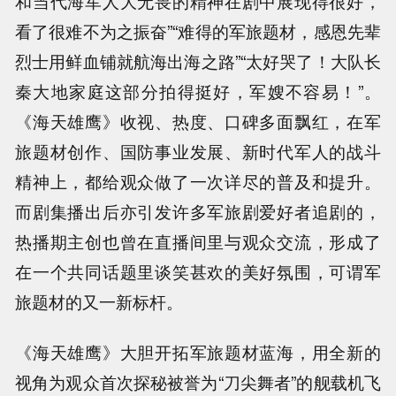
和当代海军人大无畏的精神在剧中展现得很好，
看了很难不为之振奋”“难得的军旅题材，感恩先辈
烈士用鲜血铺就航海出海之路”“太好哭了！大队长
秦大地家庭这部分拍得挺好，军嫂不容易！”。
《海天雄鹰》收视、热度、口碑多面飘红，在军
旅题材创作、国防事业发展、新时代军人的战斗
精神上，都给观众做了一次详尽的普及和提升。
而剧集播出后亦引发许多军旅剧爱好者追剧的，
热播期主创也曾在直播间里与观众交流，形成了
在一个共同话题里谈笑甚欢的美好氛围，可谓军
旅题材的又一新标杆。
《海天雄鹰》大胆开拓军旅题材蓝海，用全新的
视角为观众首次探秘被誉为“刀尖舞者”的舰载机飞