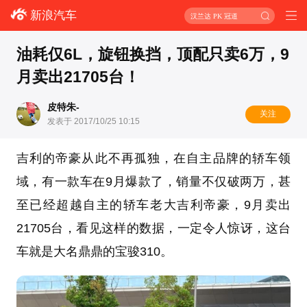
新浪汽车
汉兰达 PK 冠道
油耗仅6L，旋钮换挡，顶配只卖6万，9
月卖出21705台！
皮特朱-
关注
发表于 2017/10/25 10:15
吉利的帝豪从此不再孤独，在自主品牌的轿车领
域，有一款车在9月爆款了，销量不仅破两万，甚
至已经超越自主的轿车老大吉利帝豪，9月卖出
21705台，看见这样的数据，一定令人惊讶，这台
车就是大名鼎鼎的宝骏310。