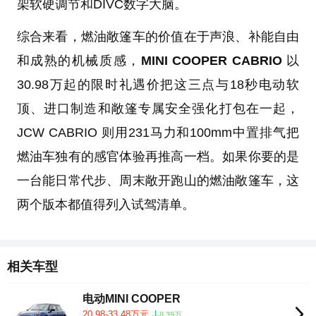
架软硬调节和DIVC数字大脑。
综合来看，燃油敞篷车的价值在于声浪、补能自由
和成熟的机械质感，
MINI COOPER CABRIO
以
30.98万起的限时礼遇价把这三点与18秒电动软
顶、进口制造和敞篷专属安全强化打包在一起，
JCW CABRIO 则用231马力和100mm中置排气把
燃油车独有的感官体验再推高一档。如果你要的是
一台能日常代步、周末敞开跑山的燃油敞篷车，这
两个版本都值得列入试驾清单。
相关车型
电动MINI COOPER
20.98-33.48万元
8.39万