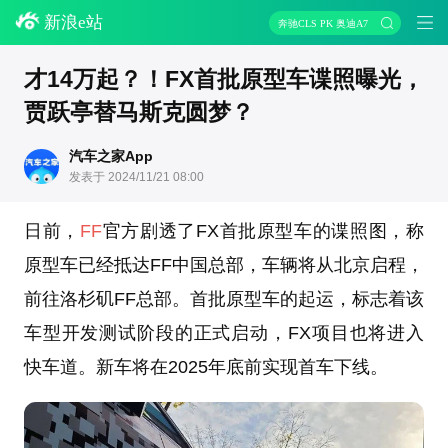
新浪e站
奔驰CLS PK 奥迪A7
才14万起？！FX首批原型车谍照曝光，
贾跃亭替马斯克圆梦？
汽车之家App
发表于 2024/11/21 08:00
日前，
FF
官方剧透了FX首批原型车的谍照图，称
原型车已经抵达FF中国总部，车辆将从北京启程，
前往洛杉矶FF总部。首批原型车的起运，标志着该
车型开发测试阶段的正式启动，FX项目也将进入
快车道。新车将在2025年底前实现首车下线。