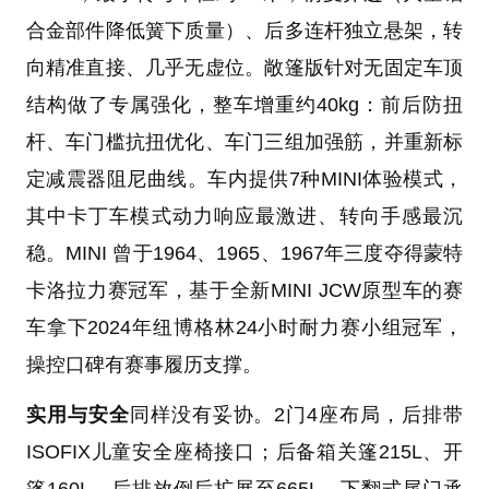
合金部件降低簧下质量）、后多连杆独立悬架，转
向精准直接、几乎无虚位。敞篷版针对无固定车顶
结构做了专属强化，整车增重约40kg：前后防扭
杆、车门槛抗扭优化、车门三组加强筋，并重新标
定减震器阻尼曲线。车内提供7种MINI体验模式，
其中卡丁车模式动力响应最激进、转向手感最沉
稳。MINI 曾于1964、1965、1967年三度夺得蒙特
卡洛拉力赛冠军，基于全新MINI JCW原型车的赛
车拿下2024年纽博格林24小时耐力赛小组冠军，
操控口碑有赛事履历支撑。
实用与安全
同样没有妥协。2门4座布局，后排带
ISOFIX儿童安全座椅接口；后备箱关篷215L、开
篷160L、后排放倒后扩展至665L，下翻式尾门承