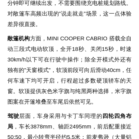
分钟即可继续出发，不需要围绕充电桩规划路线。
对敞篷车高频出现的”说走就走”场景，这一点体验
差异很直接。
敞篷机构
方面，MINI COOPER CABRIO 搭载全自
动三段式电动软顶，全开18秒、关闭15秒，时速
30km/h以下可在行驶中操作；除全开模式外还有
独有的”天窗模式”，软顶前段可向后滑动40cm，任
何车速下均可开启，行程超过多数硬顶轿车的天
窗。软顶提供灰色米字旗与纯黑两种选择，米字旗
图案在开篷堆叠至车尾后依然可见。
驾驶
层面，车身采用与卡丁车同理的
四轮四角布
局
，车长3878mm、轴距2495mm，前后配重接近
50:50，最小转弯半径约5.5米；前麦弗逊（大量铝