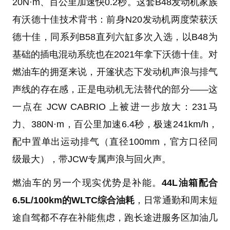
20N·m、百公里加速快0.2秒。这套B48发动机家族
有沃德十佳技术背书：前身N20发动机两度荣获沃
德十佳，同系列B58直列六缸多次入选，以B48为
基础的插电混动系统也在2021年拿下沃德十佳。对
燃油车的拥趸来说，开篷状态下发动机声浪与排气
声线的存在感，正是电动机无法替代的部分——这
一点在 JCW CABRIO 上被进一步放大：231马
力、380N·m，百公里加速6.4秒，极速241km/h，
配中置单出运动排气（直径100mm，官方口径同
级最大），带JCW专属声浪与回火声。
燃油车的另一个现实优势是补能。
44L油箱配合
6.5L/100km的WLTC综合油耗
，日常通勤和周末短
途自驾都不存在补能焦虑，跑长途进服务区加油几