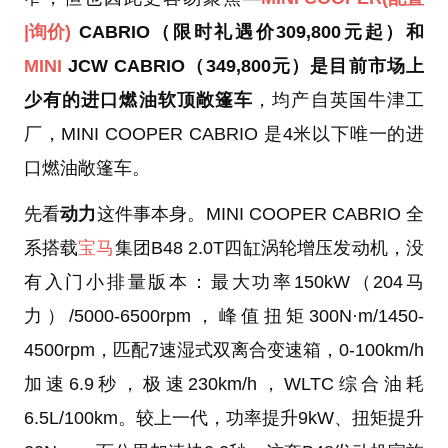
|询价)
CABRIO（限时礼遇价309,800元起）和
MINI
JCW CABRIO（349,800元）
是目前市场上
少有的进口燃油软顶敞篷车
，均产自英国牛津工
厂，MINI COOPER CABRIO 是4米以下唯一的进
口燃油敞篷车。
先看
动力
这件事本身。MINI COOPER CABRIO 全
系搭载
宝马
集团B48 2.0T四缸涡轮增压发动机，没
有入门小排量版本：最大功率150kW（204马
力）/5000-6500rpm，峰值扭矩300N·m/1450-
4500rpm，匹配7速湿式双离合变速箱，0-100km/h
加速6.9秒，极速230km/h，WLTC综合油耗
6.5L/100km。较上一代，功率提升9kW、扭矩提升