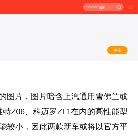
CR-V PK 皓影
关注
图的图片，图片暗含上汽通用雪佛兰或
Z06、科迈罗ZL1在内的高性能型
能较小，因此两款新车或将以官方平