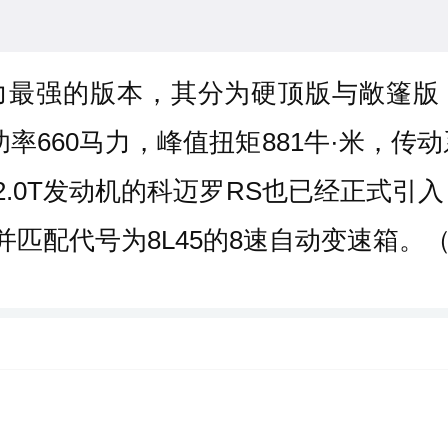
力最强的版本，其分为硬顶版与敞篷版
大功率660马力，峰值扭矩881牛·米，
2.0T发动机的科迈罗RS也已经正式引
，并匹配代号为8L45的8速自动变速箱。