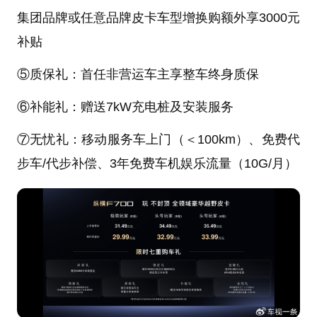
集团品牌或任意品牌皮卡车型增换购额外享3000元
补贴
⑤质保礼：首任非营运车主享整车终身质保
⑥补能礼：赠送7kW充电桩及安装服务
⑦无忧礼：移动服务车上门（＜100km）、免费代
步车/代步补偿、3年免费车机娱乐流量（10G/月）