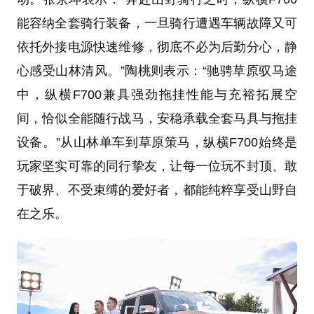
能容纳全套骑行装备，一旦骑行遭遇车辆故障又可
依托外接电源快速维修，彻底不必为后勤分心，静
心感受山林清风。”陶桃则表示：“驰骋草原驭马途
中，纵横F700兼具强劲拖挂性能与充裕拓展空
间，恰似全能随行战马，安稳承载全套马具与拖挂
设备。”从山林单车到草原策马，纵横F700始终是
玩家坚实可靠的同行挚友，让每一位玩不封顶、敢
于破界、不受束缚的爱好者，都能纯粹享受山野自
在之乐。