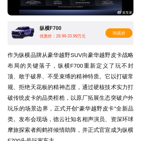
纵横F700
询底价
优惠价：29.99-33.99万元
作为纵横品牌从豪华越野SUV向豪华越野皮卡战略
布局的关键落子，纵横F700重新定义了玩不封
顶、敢于破界、不受束缚的精神特质。它以打破常
规、拒绝天花板的精神态度，通过硬核技术实力打
破传统皮卡的品类桎梏，以原厂拓展生态突破户外
玩乐的场景边界，正式开创“豪华越野皮卡”全新品
类。发布会现场，德云社知名相声演员、资深环球
摩旅探索者阎鹤祥倾情助阵，并正式官宣成为纵横
F700头号玩家车主。