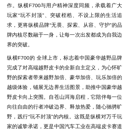
作。纵横F700与用户精神深度同频，承载着广大
玩家“玩不封顶”、突破桎梏、不设上限的生活追
求，更将纵横品牌“无畏、探索、从容、守护”的品
牌内核尽数融于一身，让每一次出发都成为自我边
界的突破。
纵横F700的 全球上市，标志着中国豪华越野品牌
完成了对高端越野皮卡的全新自主定义，为心怀旷
野的探索者带来越野加倍、豪华加倍、玩乐加倍的
越级体验，铺展无边界生活图景，助推中国豪华越
野皮卡向上突围。自苍山洱海启程，它陪伴每一位
向往自由的行者冲破边界、释放热爱，随心驰骋旷
野，践行“玩不封顶”的内核。这既是纵横对万千玩
家的诚挚承诺，更是中国汽车工业在高端皮卡赛道