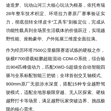
途造梦、玩动山河三大核心玩法为根基，依托奇瑞
28年整车技术积淀、环塔拉力赛原厂赛事验证实
力，彻底扭转全球皮卡“工具车”刻板定位，完成从
功能性载具到全场景生活载体的价值跃迁，实现越
野性能、座舱豪华、户外拓展三维度全面拉满。
作为经历环塔7500公里极限赛道试炼的硬核之作，
纵横F700搭载鲲鹏超能混动 CDM-O系统，综合输
出904匹峰值动力，匹配XWD-S超级全自动智能四
驱与全系标配智能三把锁；全球首创交叉轴模式、
900mm原厂无损涉水深度，搭配15种专业越野驾
驶模式，适配全地形极限穿越、无人区探索、硬核
越野打卡等场景，满足越野玩家突破边界、挑战极
限的核心需求。