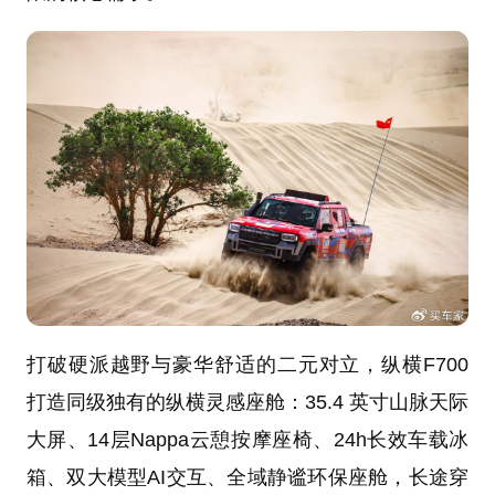
打破硬派越野与豪华舒适的二元对立，纵横F700
打造同级独有的纵横灵感座舱：35.4 英寸山脉天际
大屏、14层Nappa云憩按摩座椅、24h长效车载冰
箱、双大模型AI交互、全域静谧环保座舱，长途穿