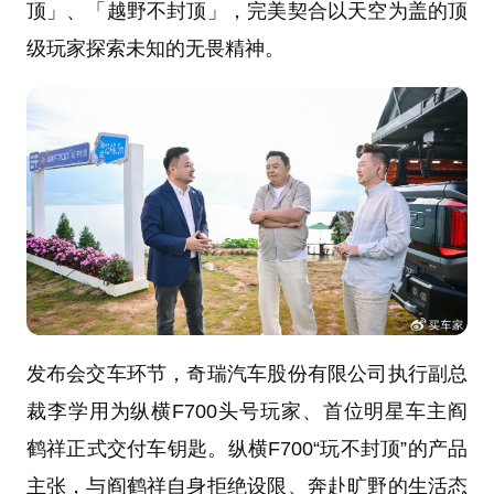
顶」、「越野不封顶」，完美契合以天空为盖的顶
级玩家探索未知的无畏精神。
发布会交车环节，奇瑞汽车股份有限公司执行副总
裁李学用为纵横F700头号玩家、首位明星车主阎
鹤祥正式交付车钥匙。纵横F700“玩不封顶”的产品
主张，与阎鹤祥自身拒绝设限、奔赴旷野的生活态