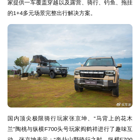
家提供一车覆盖穿越以及露营、骑行、钓鱼、拖挂
的1+4多元场景完整出行解决方案。
国内顶尖极限骑行玩家张京坤、“马背上的花木
兰”陶桃与纵横F700头号玩家阎鹤祥进行了趣味互
动。张京坤表示：“奔赴山野骑行之时，纵横F700