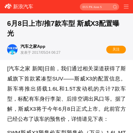
新浪汽车
EU5 PK Aion S
6月8日上市/推7款车型 斯威X3配置曝
光
汽车之家App
关注
发表于 2017/05/24 06:27
[汽车之家 新闻]日前，我们通过相关渠道获得了斯
威旗下首款紧凑型SUV——斯威X3的配置信息。
新车将推出搭载1.6L和1.5T发动机的共计7款车
型，标配有车身行李架、后排空调出风口等。据了
解，斯威X3将于今年6月8日正式上市。此前官方
已经公布了该车的预售价，详情请见下表：
SWM斯威X3预售价
车型
预售价（万元）
1.6L MT