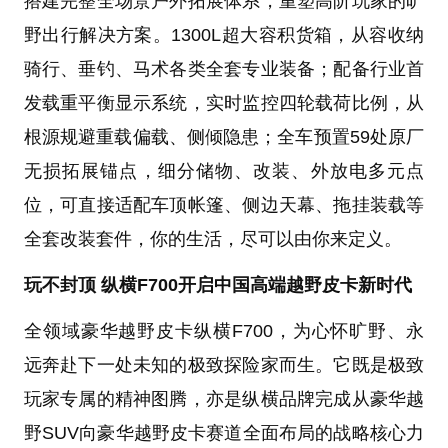
搭建完整全场景户外拓展体系，重塑高阶玩家的旷
野出行解决方案。1300L超大容积货箱，从容收纳
骑行、垂钓、马术各类全套专业装备；配备行业首
发载重平衡显示系统，实时监控四轮载荷比例，从
根源规避重载偏载、侧倾隐患；全车预置59处原厂
无损拓展锚点，细分储物、改装、外放电多元点
位，可直接适配车顶帐篷、侧边天幕、拖挂装载等
全套改装套件，你的生活，尽可以由你来定义。
玩不封顶 纵横F700开启中国高端越野皮卡新时代
全领域豪华越野皮卡纵横F700，为心怀旷野、永
远奔赴下一处未知的极致探险家而生。它既是极致
玩家专属的精神图腾，亦是纵横品牌完成从豪华越
野SUV向豪华越野皮卡赛道全面布局的战略核心力