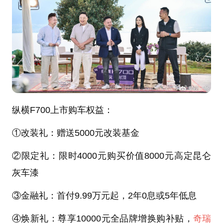
纵横F700上市购车权益：
①改装礼：赠送5000元改装基金
②限定礼：限时4000元购买价值8000元高定昆仑
灰车漆
③金融礼：首付9.99万元起，2年0息或5年低息
④焕新礼：尊享10000元全品牌增换购补贴，
奇瑞