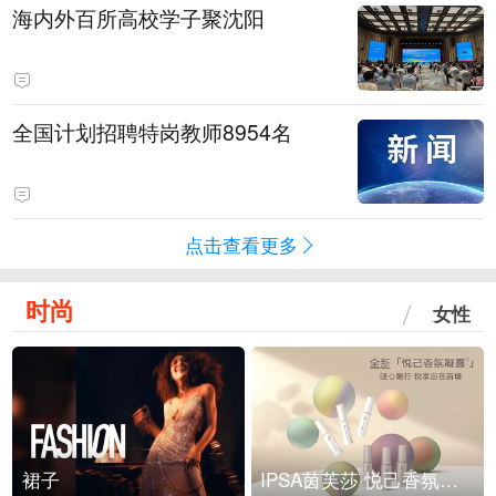
海内外百所高校学子聚沈阳
全国计划招聘特岗教师8954名
点击查看更多
时尚
女性
裙子
IPSA茵芙莎 悦己香氛凝露上市