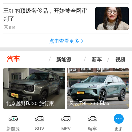
王虹的顶级奢侈品，开始被全网审
判了
516
点击查看更多
汽车
新能源
新车
视频
北京越野BJ30 旅行家
风云T9L 230 Max
新能源
SUV
MPV
轿车
更多