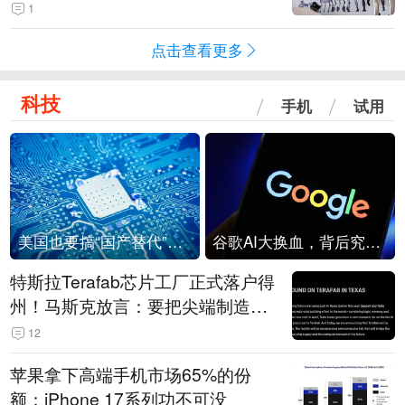
1
点击查看更多
科技
手机
试用
美国也要搞“国产替代”？先算清三笔账
谷歌AI大换血，背后究竟发生了什么？
特斯拉Terafab芯片工厂正式落户得
州！马斯克放言：要把尖端制造带
回美国
12
苹果拿下高端手机市场65%的份
额：iPhone 17系列功不可没