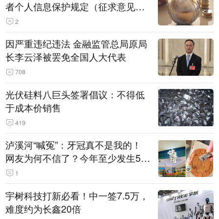
者个人信息保护规定（征求意见
稿）》公开征求意见
2
因严重违纪违法 金融监管总局原局
长李云泽被罢免全国人大代表
708
光伏硅料八巨头签署倡议：不得低
于成本价销售
419
泸溪河“喊冤”：牙冠真不是我的！
网友为何不信了？今年至少发生5
起“食品冤案”
1
宇树科技打新必看！中一签7.5万，
难度约为长鑫20倍