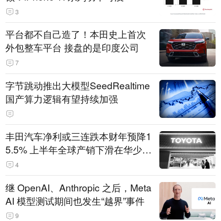
3
平台都不自己造了！本田史上首次
外包整车平台 接盘的是印度公司
7
字节跳动推出大模型SeedRealtime
国产算力逻辑有望持续加强
丰田汽车净利或三连跌本财年预降1
5.5% 上半年全球产销下滑在华少卖
14.3万辆
4
继 OpenAI、Anthropic 之后，Meta
AI 模型测试期间也发生“越界”事件
9