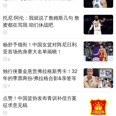
托尼·阿伦：我就说了詹姆斯几句 詹
蜜都在骂我 咱们休战吧
杨舒予领衔！中国女篮对阵尼日利
亚首场热身赛大名单揭晓！
2
独行侠重金悬赏弗拉格新秀卡！32
年的季票两份/弗拉格合影&亲签等
7
点赞！中国篮协发布青训补偿方案
征求意见稿