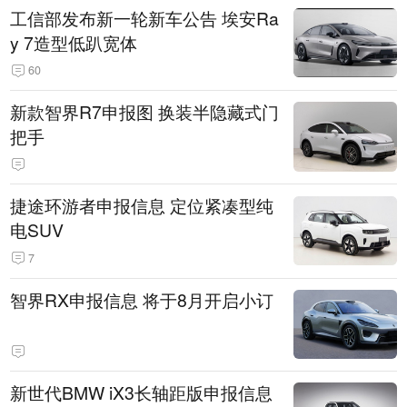
工信部发布新一轮新车公告 埃安Ra
y 7造型低趴宽体
60
新款智界R7申报图 换装半隐藏式门
把手
捷途环游者申报信息 定位紧凑型纯
电SUV
7
智界RX申报信息 将于8月开启小订
新世代BMW iX3长轴距版申报信息