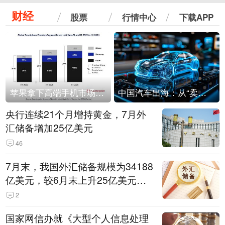
财经
股票
行情中心
下载APP
苹果拿下高端手机市场65%的份额：iPhone 17系列功不可没
中国汽车出海：从“卖出去”到“走进去”
央行连续21个月增持黄金，7月外
汇储备增加25亿美元
46
7月末，我国外汇储备规模为34188
亿美元，较6月末上升25亿美元，
升幅为0.07%
2
国家网信办就《大型个人信息处理