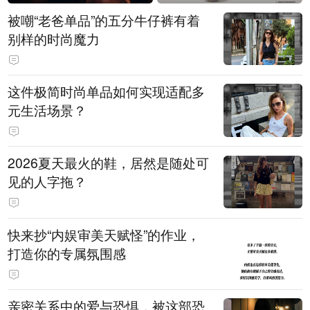
被嘲“老爸单品”的五分牛仔裤有着
别样的时尚魔力
这件极简时尚单品如何实现适配多
元生活场景？
2026夏天最火的鞋，居然是随处可
见的人字拖？
快来抄“内娱审美天赋怪”的作业，
打造你的专属氛围感
亲密关系中的爱与恐惧，被这部恐