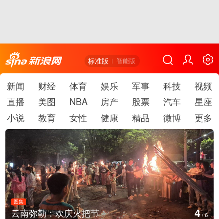
标准版
智能版
新闻
财经
体育
娱乐
军事
科技
视频
直播
美图
NBA
房产
股票
汽车
星座
小说
教育
女性
健康
精品
微博
更多
图集
5
江西铅山：千灯点亮葛仙村
/
6