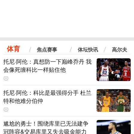
体育
焦点赛事
体坛快讯
高尔夫
托尼·阿伦：真想防一下巅峰乔丹 我
会像死缠科比一样贴住他
托尼·阿伦：科比是最强得分手 杜兰
特和他难分伯仲
尴尬的勇士！围绕库里已无法建争
冠阵容&交易库里又失去吸金能力