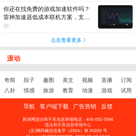
你还在找免费的游戏加速软件吗？
雷神加速器低成本联机方案，支持
免费试用
点击查看更多
滚动
奇闻
段子
趣图
美文
视频
直播
订阅
八卦
情感
旅游
教育
动漫
游戏
试用
导航
客户端下载
广告营销
反馈
新浪网违法和不良信息举报电话：400-052-0066
违法和不良信息举报中心
(京)网药械信息备字（2024）第 00220 号