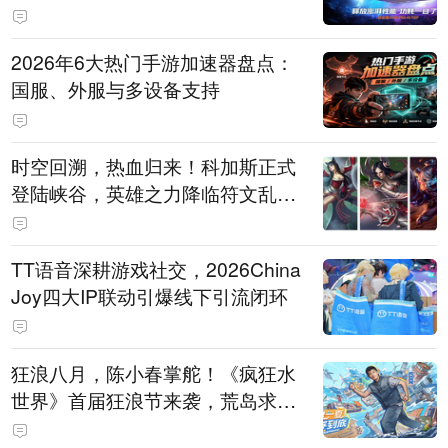
打造旗舰供电方案
2026年6大热门手游加速器盘点：
国服、外服与多设备支持
时空回溯，热血归来！科加斯正式
登陆峡谷，英雄之力降临符文乱
斗！
TT语音深耕游戏社交，2026China
Joy四大IP联动引爆线下引流闭环
狂浪八月，陈小春掌舵！《疯狂水
世界》首届狂浪节来袭，荒岛求生
直播即将开启