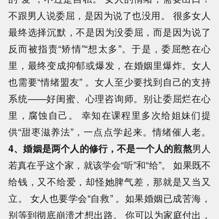
不跟男人说委屈，是因为说了也没用。 很多女人
最终选择沉默，不是因为没委屈，而是因为说了
反而被指责“矫情”“想太多”。于是，委屈憋在心
里，最终变成抑郁或爆发，在婚姻里爆炸。女人
也需要“情绪盟友” 。女人至少要找到自己的支持
系统——好闺蜜、心理咨询师。别让委屈烂在心
里，腐蚀自己。 幸知在课程里多次给姐妹们提
供“甜枣滋养法”，一点点学起来。情绪催人老。
4、婚姻是两个人的修行，不是一个人的煎熬
男人
若真在乎这个家，就该学会“听”和“给”。 如果既不
给钱，又不给爱，却怪她脾气差，那就是又当又
立。 女人也要学会“自救” 。如果婚姻已成苦海，
别等到彻底崩溃才想出路。 你可以为家庭付出，