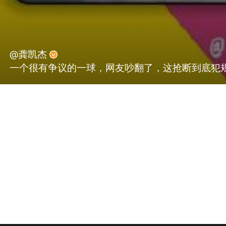
@龚凯杰
一个很有争议的一球，网友吵翻了，这抢断到底犯