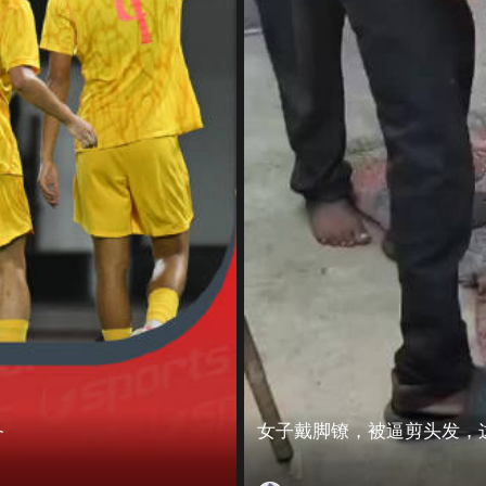
备
女子戴脚镣，被逼剪头发，