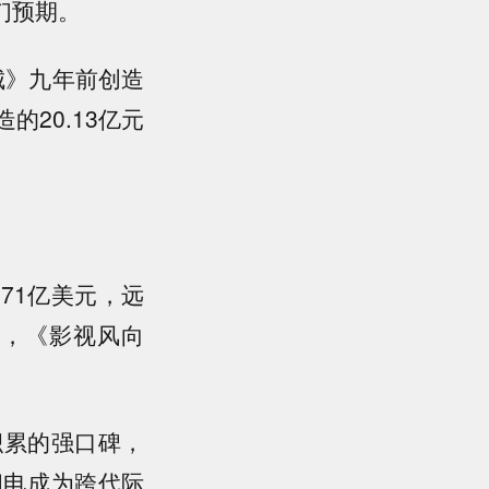
人们预期。
城》九年前创造
的20.13亿元
.71亿美元，远
爆，《影视风向
积累的强口碑，
闪电成为跨代际