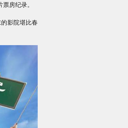
片票房纪录。
末的影院堪比春