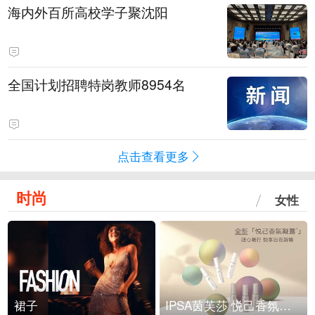
海内外百所高校学子聚沈阳
全国计划招聘特岗教师8954名
点击查看更多
时尚
女性
裙子
IPSA茵芙莎 悦己香氛凝露上市