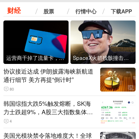
财经
股票
行情中心
下载APP
运营商干掉了流量卡，他们真的玩不起了
SpaceX火箭残骸撞击月球
协议接近达成 伊朗披露海峡新航道
通行细节 美方再提“倒计时”
80
韩国综指大跌5%触发熔断，SK海
力士跌超9%，A股三大指数集体低
开
4
美国光模块禁令落地难度大！全球