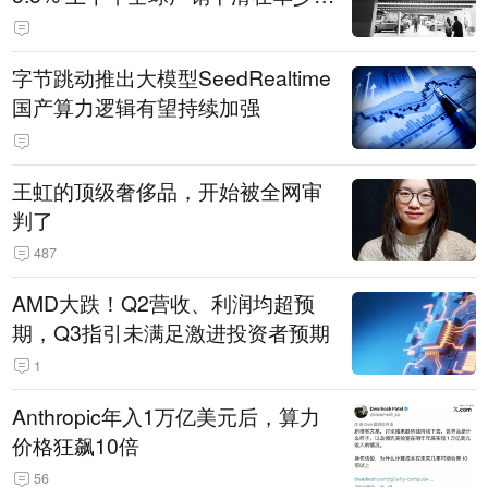
14.3万辆
字节跳动推出大模型SeedRealtime
国产算力逻辑有望持续加强
王虹的顶级奢侈品，开始被全网审
判了
487
AMD大跌！Q2营收、利润均超预
期，Q3指引未满足激进投资者预期
1
Anthropic年入1万亿美元后，算力
价格狂飙10倍
56