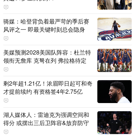
骑媒：哈登背负着最严苛的季后赛
风评之一 即最关键时刻总会隐身
美媒预测2028美国队阵容：杜兰特
领衔无詹库 克弩在列 弗拉格待定
剩2年超1.21亿！浓眉即日起可和奇
才提前续约 有资格签4年2.75亿
湖人媒体人：雷迪克为强调空间和
得分 或摆出三后卫阵容&放弃防守