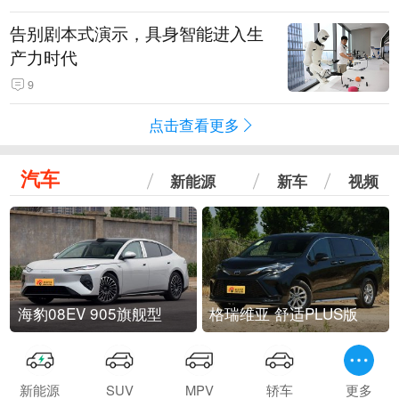
告别剧本式演示，具身智能进入生
产力时代
9
点击查看更多
汽车
新能源
新车
视频
海豹08EV 905旗舰型
格瑞维亚 舒适PLUS版
新能源
SUV
MPV
轿车
更多