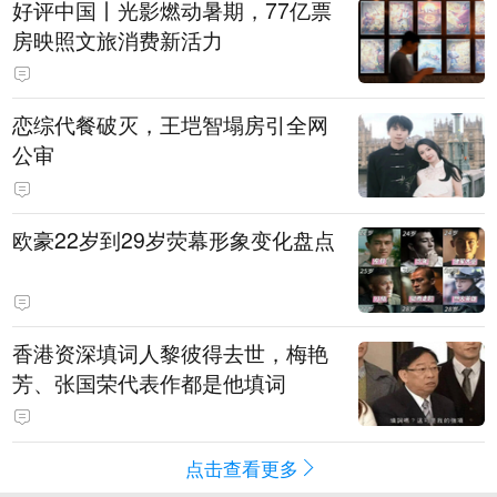
好评中国丨光影燃动暑期，77亿票
房映照文旅消费新活力
恋综代餐破灭，王垲智塌房引全网
公审
欧豪22岁到29岁荧幕形象变化盘点
香港资深填词人黎彼得去世，梅艳
芳、张国荣代表作都是他填词
点击查看更多