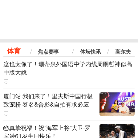
体育
焦点赛事
体坛快讯
高尔夫
这也太像了！珊蒂泉外国语中学内线周嗣哲神似高
中版大姚
厦门站 我们来了！里夫斯中国行极
致宠粉 签名&合影&自拍有求必应
🎂真挚祝福！祝“海军上将”大卫·罗
宾逊61岁生日快乐！