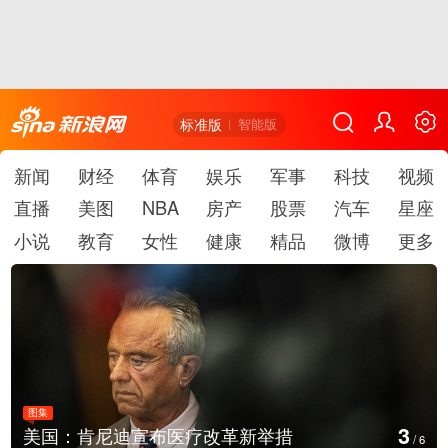
标准版
智能版
新闻
财经
体育
娱乐
军事
科技
视频
直播
美图
NBA
房产
股票
汽车
星座
小说
教育
女性
健康
精品
微博
更多
图集
3
美国：肯尼迪宣布医疗改革新举措
/
6