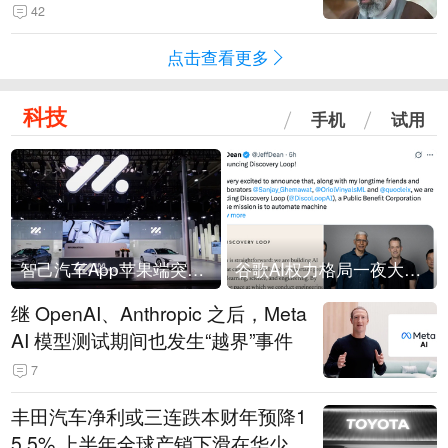
42
点击查看更多
科技
手机
试用
智己汽车App苹果端突然“下架”
谷歌AI权力格局一夜大洗牌
继 OpenAI、Anthropic 之后，Meta
AI 模型测试期间也发生“越界”事件
7
丰田汽车净利或三连跌本财年预降1
5.5% 上半年全球产销下滑在华少卖