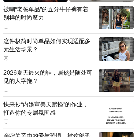
被嘲“老爸单品”的五分牛仔裤有着
别样的时尚魔力
这件极简时尚单品如何实现适配多
元生活场景？
2026夏天最火的鞋，居然是随处可
见的人字拖？
快来抄“内娱审美天赋怪”的作业，
打造你的专属氛围感
亲密关系中的爱与恐惧，被这部恐