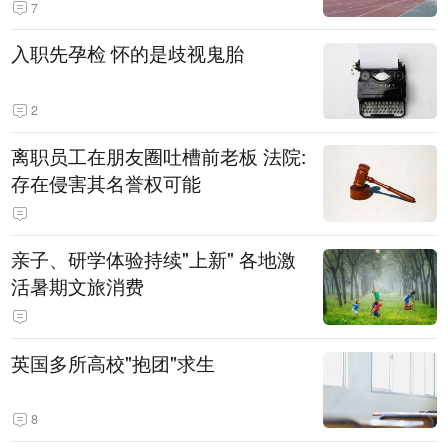
7
入职先孕检 怀的是歧视鬼胎
2
离职员工在朋友圈吐槽前老板 法院:
存在侵害其名誉权可能
亲子、研学体验持续"上新" 各地激
活暑期文旅消费
英国多所高校"抱团"求生
8