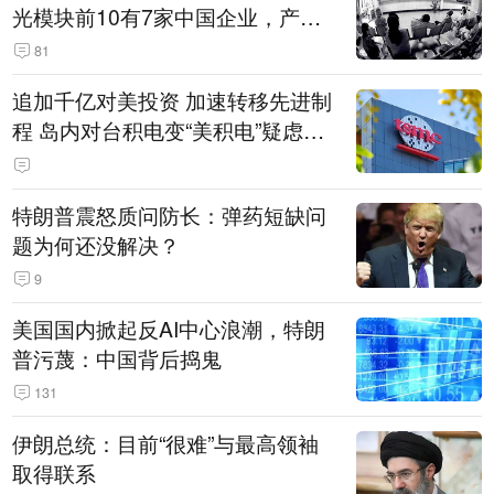
光模块前10有7家中国企业，产业
界人士：想“脱钩”并不容易
81
追加千亿对美投资 加速转移先进制
程 岛内对台积电变“美积电”疑虑担
忧加剧
特朗普震怒质问防长：弹药短缺问
题为何还没解决？
9
美国国内掀起反AI中心浪潮，特朗
普污蔑：中国背后捣鬼
131
伊朗总统：目前“很难”与最高领袖
取得联系