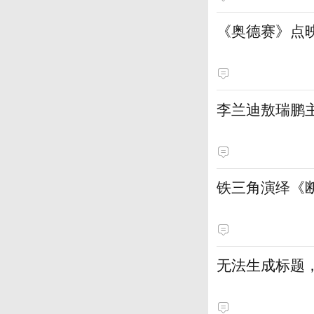
《奥德赛》点
李兰迪敖瑞鹏
铁三角演绎《
无法生成标题