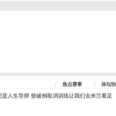
焦点赛事
体坛快
尼是人生导师 曾破例取消训练让我们去米兰看足