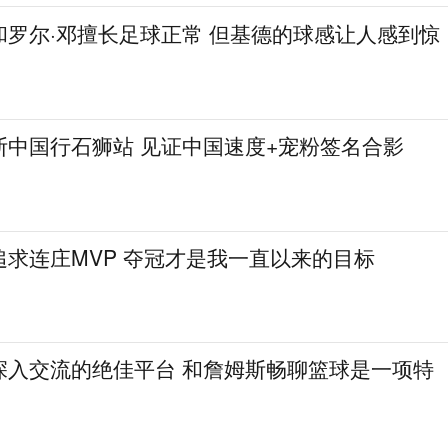
和罗尔·邓擅长足球正常 但基德的球感让人感到惊
斯中国行石狮站 见证中国速度+宠粉签名合影
求连庄MVP 夺冠才是我一直以来的目标
深入交流的绝佳平台 和詹姆斯畅聊篮球是一项特