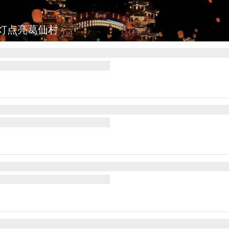
灯点亮葛仙村