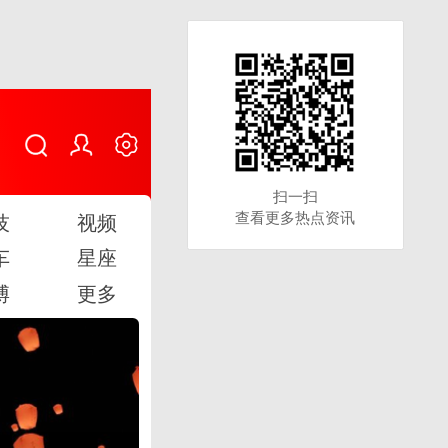
扫一扫
扫一扫
查看更多热点资讯
查看更多热点资讯
技
视频
车
星座
博
更多