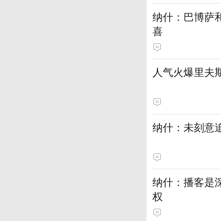
纳什：巴博萨
喜
人气火爆里夫
纳什：未刻意追
纳什：播客是
权