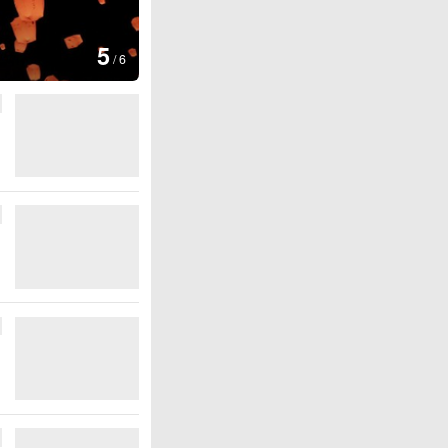
图集
5
上海：七彩稻田画迎最佳观赏期
/
6