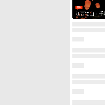
图集
江西铅山：千