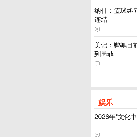
纳什：篮球终
连结
美记：鹈鹕目
到墨菲
娱乐
2026年“文