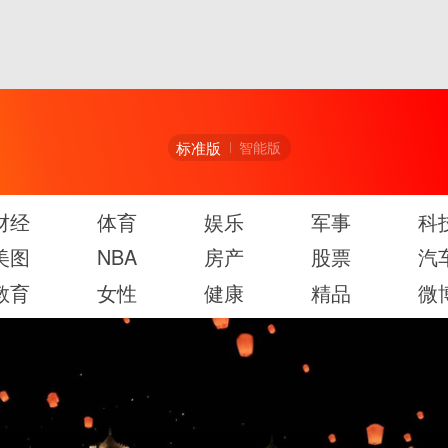
标准版
智能版
财经
体育
娱乐
军事
科
美图
NBA
房产
股票
汽
教育
女性
健康
精品
微