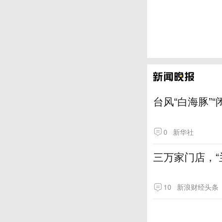
台风“白海豚”
0
新华社
三万家门店，“
10
新浪财经头条