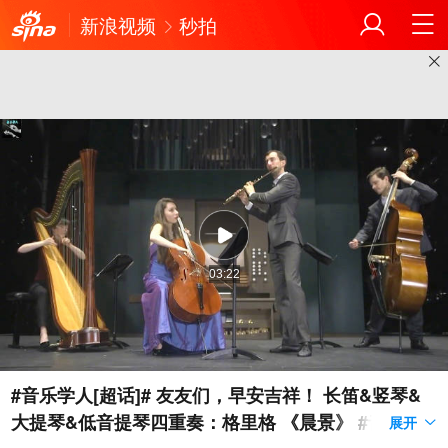
新浪视频
秒拍
03:22
#音乐学人[超话]# 友友们，早安吉祥！ 长笛&竖琴&
大提琴&低音提琴四重奏：格里格 《晨景》 #音乐学
展开