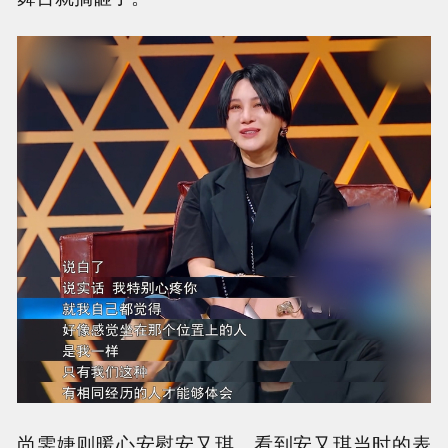
尚雯婕则暖心安慰安又琪，看到安又琪当时的表