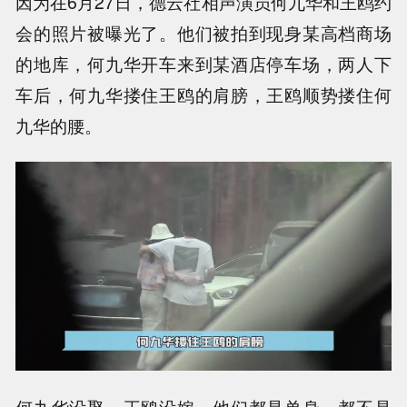
因为在6月27日，德云社相声演员何九华和王鸥约
会的照片被曝光了。他们被拍到现身某高档商场
的地库，何九华开车来到某酒店停车场，两人下
车后，何九华搂住王鸥的肩膀，王鸥顺势搂住何
九华的腰。
何九华没娶，王鸥没嫁，他们都是单身，都不是