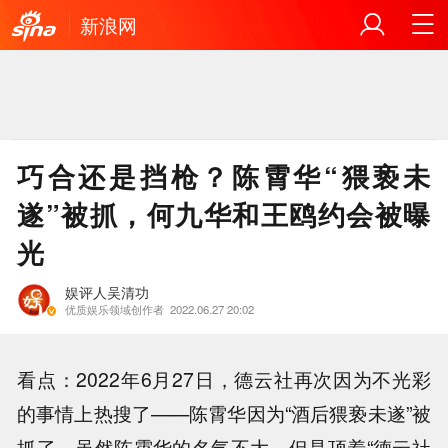
新浪网
巧合还是挡枪？陈霄华“猥亵未
遂”被抓，何九华和王鸥约会被曝
光
娱评人吴清功
优质娱乐领域创作者
2022.06.27 20:02
看点：2022年6月27日，德云社再次因为不光彩
的事情上热搜了——陈霄华因为“酒后猥亵未遂”被
抓了。虽然陈霄华的名气不大，但是顶着“德云社