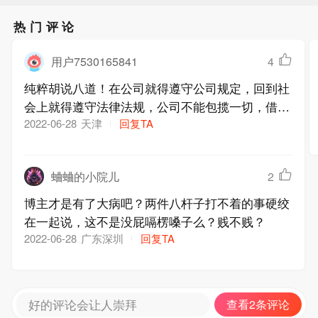
热门评论
用户7530165841
4
纯粹胡说八道！在公司就得遵守公司规定，回到社
会上就得遵守法律法规，公司不能包揽一切，借机
指责德云社，不是居心不良，就是浑水摸鱼
天津
回复TA
2022-06-28
蛐蛐的小院儿
2
博主才是有了大病吧？两件八杆子打不着的事硬绞
在一起说，这不是没屁嗝楞嗓子么？贱不贱？
广东深圳
回复TA
2022-06-28
好的评论会让人崇拜
查看2条评论