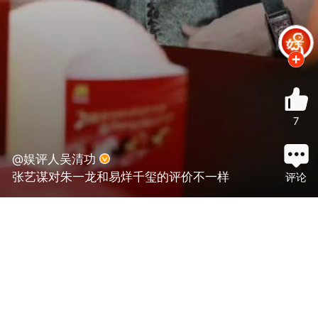
7
@娱评人吴清功
张艺谋对朱一龙和易烊千玺的评价不一样
评论