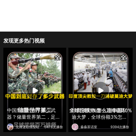
发现更多热门视频
中国到底封存了多少武
印度顶尖教授一刀捅破莫
器？储量世界第二，足够
迪大梦，全球份额3%怎么
武装百万雄师
追中国30%
北锋迷彩情报站
6478次播放
淼淼茶话室
9394次播放