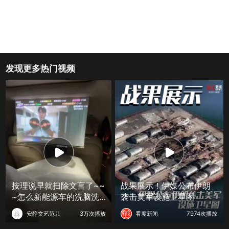
发现更多热门视频
按理说早就扫除文盲了~~
战果展示！伊媒公布伊朗
~怎么新能源车的洗脑洗
袭击美军设施卫星图
出了这么多
安静文艺范儿
3万次播放
看度新闻
7974次播放