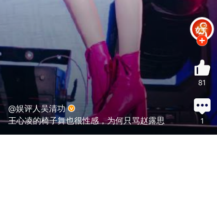
81
@娱评人吴清功
王心凌的椅子舞也很性感，为何只骂赵露思
1