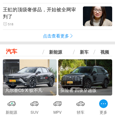
王虹的顶级奢侈品，开始被全网审
判了
518
点击查看更多
汽车
新能源
新车
视频
凡尔赛C5 X 驭不凡
探险者 四驱穿越版
新能源
SUV
MPV
轿车
更多