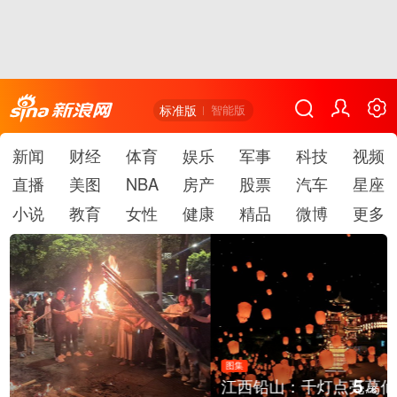
标准版
智能版
新闻
财经
体育
娱乐
军事
科技
视频
直播
美图
NBA
房产
股票
汽车
星座
小说
教育
女性
健康
精品
微博
更多
图集
5
江西铅山：千灯点亮葛仙村
/
6