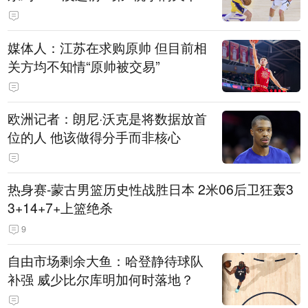
媒体人：江苏在求购原帅 但目前相
关方均不知情“原帅被交易”
欧洲记者：朗尼·沃克是将数据放首
位的人 他该做得分手而非核心
热身赛-蒙古男篮历史性战胜日本 2米06后卫狂轰3
3+14+7+上篮绝杀
9
自由市场剩余大鱼：哈登静待球队
补强 威少比尔库明加何时落地？