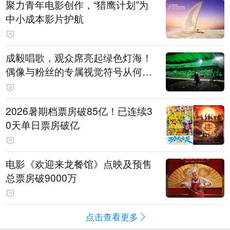
聚力青年电影创作，“猎鹰计划”为
中小成本影片护航
成毅唱歌，观众席亮起绿色灯海！
偶像与粉丝的专属视觉符号从何而
来
2026暑期档票房破85亿！已连续3
0天单日票房破亿
电影《欢迎来龙餐馆》点映及预售
总票房破9000万
点击查看更多