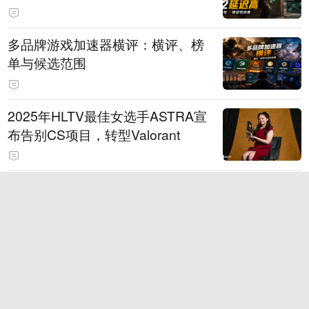
多品牌游戏加速器横评：横评、榜
单与候选范围
2025年HLTV最佳女选手ASTRA宣
布告别CS项目，转型Valorant
【TI2026战队巡礼】Iron Wing与Y
andex：知己成敌，道不同途
【TI2026战队巡礼】Liquid：昨日
争锋，今日同舟