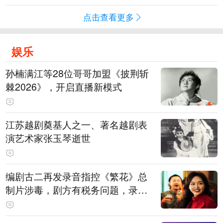
点击查看更多
娱乐
孙楠满江等28位哥哥加盟《披荆斩
棘2026》，开启直播新模式
江苏越剧奠基人之一、著名越剧表
演艺术家张玉琴逝世
编剧古二再发录音指控《繁花》总
制片涉毒，剧方有税务问题，录音
中王家卫称“一点够了，要不然又要
出事”