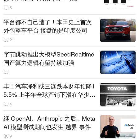
5
平台都不自己造了！本田史上首次
外包整车平台 接盘的是印度公司
21
字节跳动推出大模型SeedRealtime
国产算力逻辑有望持续加强
丰田汽车净利或三连跌本财年预降1
5.5% 上半年全球产销下滑在华少卖
14.3万辆
4
继 OpenAI、Anthropic 之后，Meta
AI 模型测试期间也发生“越界”事件
9