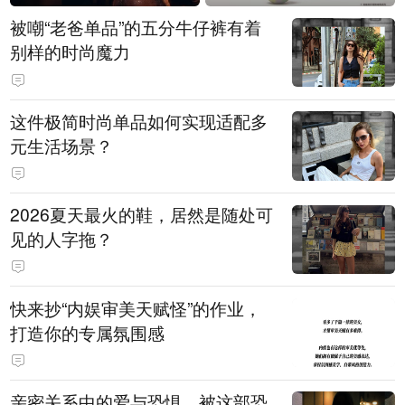
被嘲“老爸单品”的五分牛仔裤有着
别样的时尚魔力
这件极简时尚单品如何实现适配多
元生活场景？
2026夏天最火的鞋，居然是随处可
见的人字拖？
快来抄“内娱审美天赋怪”的作业，
打造你的专属氛围感
亲密关系中的爱与恐惧，被这部恐