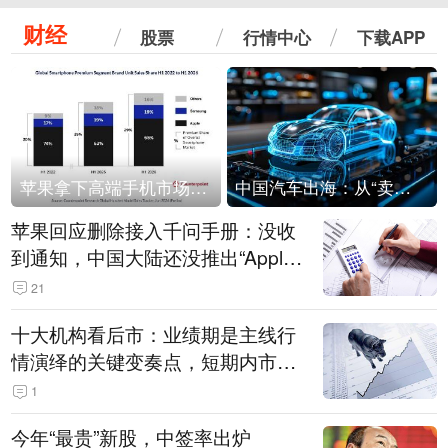
财经
股票
行情中心
下载APP
苹果拿下高端手机市场65%的份额：iPhone 17系列功不可没
中国汽车出海：从“卖出去”到“走进去”
苹果回应删除接入千问手册：没收
到通知，中国大陆还没推出“Apple
智能使用千问”功能
21
十大机构看后市：业绩期是主线行
情演绎的关键变奏点，短期内市场
或继续反弹，关注三条业绩主线
1
今年“最贵”新股，中签率出炉