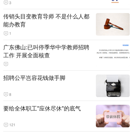
3
传销头目变教育导师 不是什么人都
能办教育
1
广东佛山:已叫停季华中学教师招聘
工作 开展全面核查
招聘公平岂容花钱做手脚
8
要给全体职工"应休尽休"的底气
121