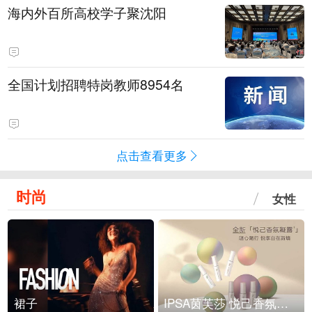
海内外百所高校学子聚沈阳
全国计划招聘特岗教师8954名
点击查看更多
时尚
女性
裙子
IPSA茵芙莎 悦己香氛凝露上市