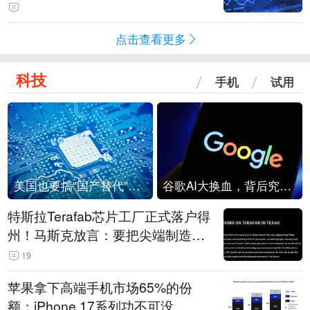
点击查看更多
科技
手机
试用
美国也要搞“国产替代”？先算清三笔账
谷歌AI大换血，背后究竟发生了什么？
特斯拉Terafab芯片工厂正式落户得
州！马斯克放言：要把尖端制造带
回美国
19
苹果拿下高端手机市场65%的份
额：iPhone 17系列功不可没