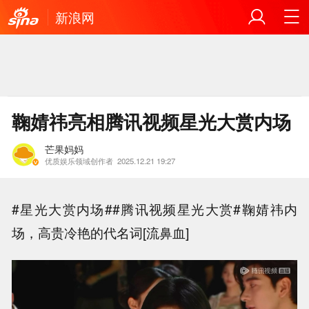
新浪网
鞠婧祎亮相腾讯视频星光大赏内场
芒果妈妈
优质娱乐领域创作者
2025.12.21 19:27
#星光大赏内场##腾讯视频星光大赏#鞠婧祎内
场，高贵冷艳的代名词[流鼻血]