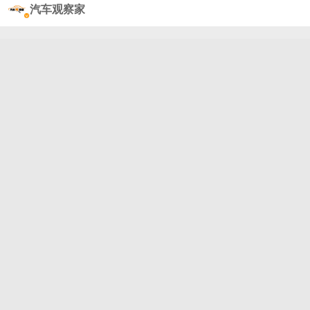
适出行的信赖之选。现在，主打自由舒适出行的捷途
汽车观察家
旅行者，承袭“旅行+”多元化场景而来，为用户打造全
新的旅行座驾。#2023上海国际车展##新能源汽车[超
话]##新车上市[超话]##汽车导购·视频##捷途汽车#