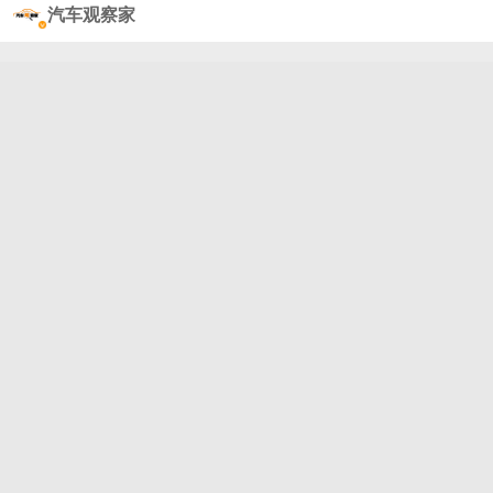
产品是不是同样也具备力量呢？那就以当下非常火热
汽车观察家
的A级混动SUV市场为例，一款好产品，一定是立于
价值，满足用户对0焦虑出行的更高期待，所以今天我
们来到了芜湖奇瑞汽车的直播中心围绕产品实力突出
的瑞虎7 PLUS新能源来一篇高考作文，看看能交出怎
样的一份答卷！#汽车导购##好车推荐##新能源汽车#
#瑞虎7 plus#