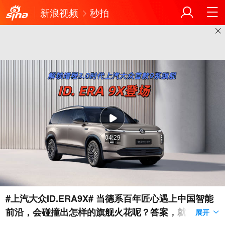
新浪视频
秒拍
04:29
#上汽大众ID.ERA9X# 当德系百年匠心遇上中国智能
前沿，会碰撞出怎样的旗舰火花呢？答案，就在万众
展开