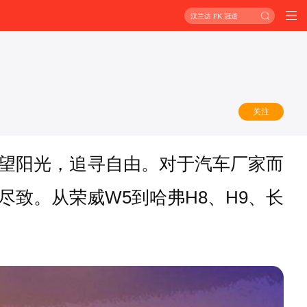
汉兰达 PK 冠道
关注
望阳光，追寻自由。对于汽车厂家而
致。从荣威W5到哈弗H8、H9、长