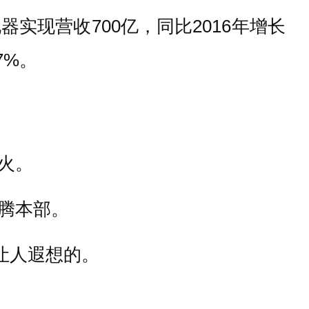
现营收700亿，同比2016年增长
7%。
火。
腾本部。
让人遐想的。