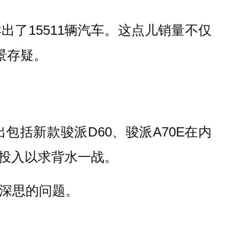
了15511辆汽车。这点儿销量不仅
景存疑。
括新款骏派D60、骏派A70E在内
投入以求背水一战。
得深思的问题。