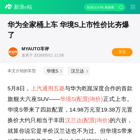
新浪e站
别克GL8 PK 奥德赛
华为全家桶上车 华境S上市性价比夯爆
了
MYAUTO车评
关注
发表于 2026/05/11 11:58
华境S
汉兰达
本文介绍的车型
5月8日，
上汽通用五菱
与华为乾崑深度合作的首款
旗舰大六座SUV——
华境S
(配置
|询价)
正式上市。
华境S带来了四款配置，14.98万元至19.38万元置
换价大约只相当于丰田
汉兰达
(配置
|询价)
的六折，
就算你说它是半价汉兰达也不为过。但华境S带来