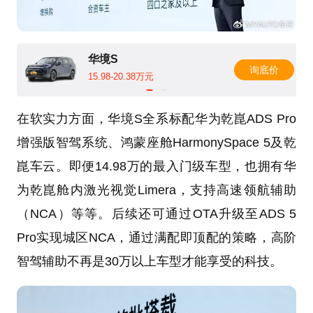
华境S
询底价
15.98-20.38万元
在软实力方面，华境S全系标配华为乾崑ADS Pro
增强版智驾系统、鸿蒙座舱HarmonySpace 5及乾
崑车云。即便14.98万的最入门级车型，也拥有华
为乾崑舱内激光视觉Limera，支持高速领航辅助
（NCA）等等。后续还可通过OTA升级至ADS 5
Pro实现城区NCA，通过满配即顶配的策略，高阶
智驾辅助不再是30万以上车型才能享受的科技。