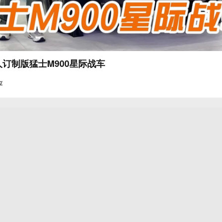
订制版猛士M900星际战车
评