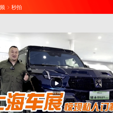
频
秒拍
01:09