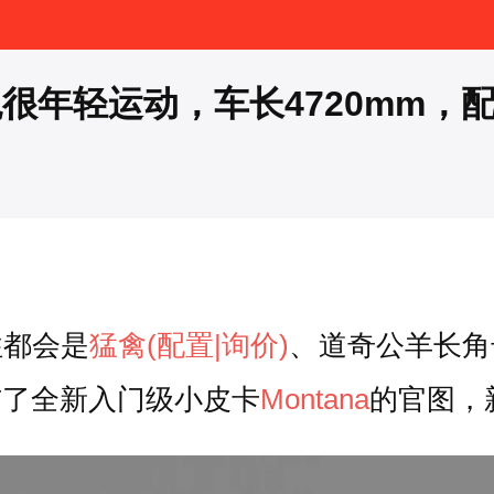
年轻运动，车长4720mm，配1
往都会是
猛禽
(配置
|询价)
、道奇公羊长角
布了全新入门级小皮卡
Montana
的官图，