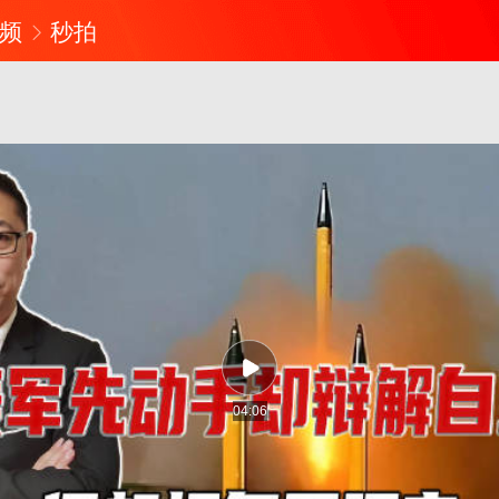
频
秒拍
04:06