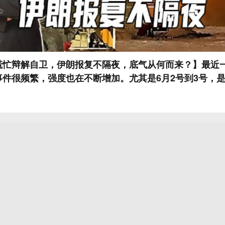
慌忙辩解自卫，伊朗报复不隔夜，底气从何而来？】最近
事件很频繁，强度也在不断增加。尤其是6月2号到3号，
。#烽火问鼎计划##美伊冲突#