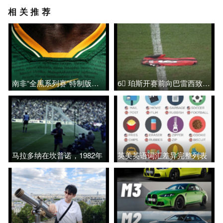
相关推荐
南非“全黑系列赛”特制版队服亮相
6⃣ 珀斯开赛前向巴雷西致敬的温馨时刻
马拉多纳在坎普诺，1982年
英美英语词汇差异完整列表