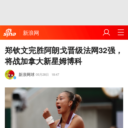
新浪网
郑钦文完胜阿朗戈晋级法网32强，
将战加拿大新星姆博科
新浪网球
05月28日
18:47