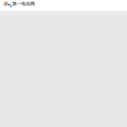
试点商用能力及城区L4测试能力 -2026年，在法规允
第一电动网
许前提下，力争实现高速L3规模商用及城区L4商用试
点 -2027年，随着高速与城区NCA功能普及，L3将实
现规模放量，城区L4进入商用阶段，Robotaxi与干线
物流逐步落地，全面开启载人载物的无人化新时代 华
为这个时间表，大家怎么看？#2025世界新能源汽车
大会##华为预计27年L3将实现规模放量#