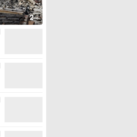
图集
2
叙利亚：大马士革发生爆炸
/
6