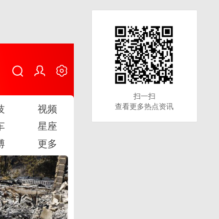
扫一扫
扫一扫
查看更多热点资讯
查看更多热点资讯
技
视频
车
星座
博
更多