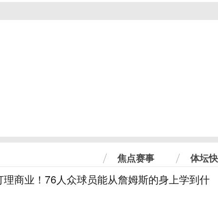
焦点赛事
体坛快
打理商业！76人众球员能从詹姆斯的身上学到什