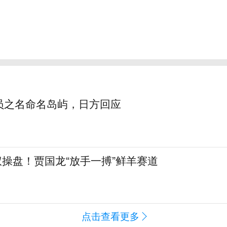
员之名命名岛屿，日方回应
全权操盘！贾国龙“放手一搏”鲜羊赛道
点击查看更多