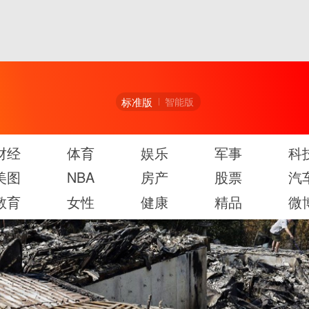
标准版
智能版
财经
体育
娱乐
军事
科
美图
NBA
房产
股票
汽
教育
女性
健康
精品
微