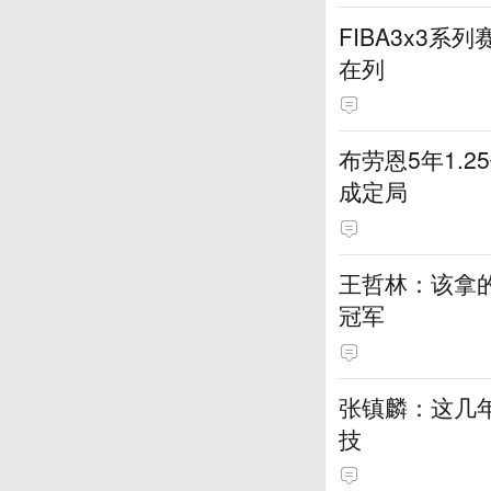
FIBA3x3系
在列
布劳恩5年1.
成定局
王哲林：该拿
冠军
张镇麟：这几
技