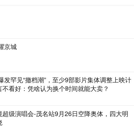
耀京城
档爆发罕见“撤档潮”，至少9部影片集体调整上映计
言不看好：凭啥认为换个时间就能大卖？
超级演唱会-茂名站9月26日空降奥体，四大明
晓