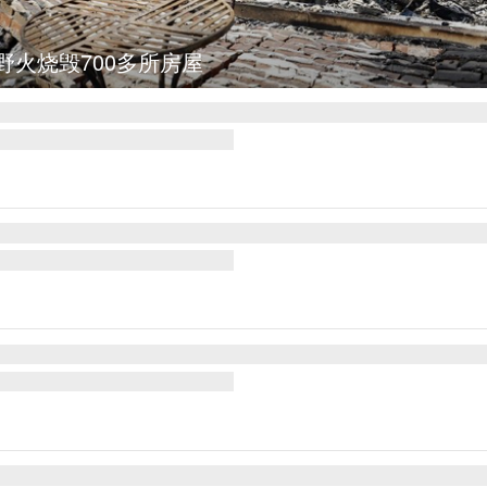
野火烧毁700多所房屋