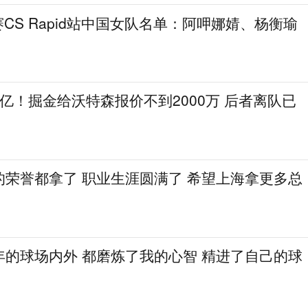
列赛CS Rapid站中国女队名单：阿呷娜婧、杨衡瑜
25亿！掘金给沃特森报价不到2000万 后者离队已
的荣誉都拿了 职业生涯圆满了 希望上海拿更多总
年的球场内外 都磨炼了我的心智 精进了自己的球