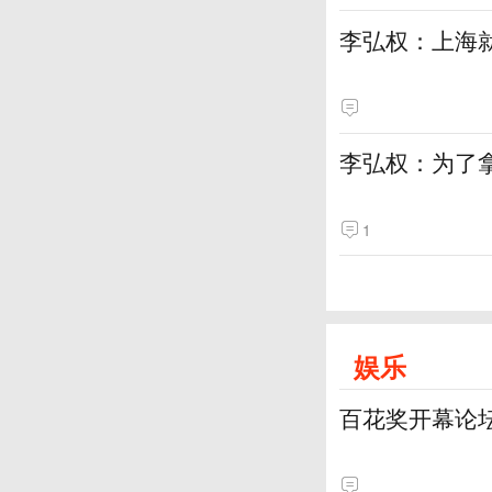
李弘权：上海
李弘权：为了
1
娱乐
百花奖开幕论