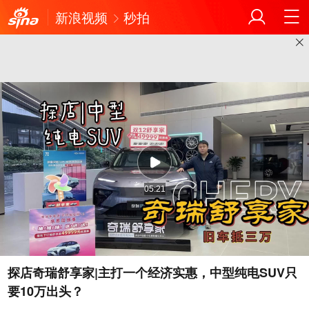
新浪视频
秒拍
05:21
探店奇瑞舒享家|主打一个经济实惠，中型纯电SUV只
要10万出头？