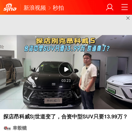
新浪视频
秒拍
03:23
探店昂科威S|世道变了，合资中型SUV只要13.99万？
車毂轆