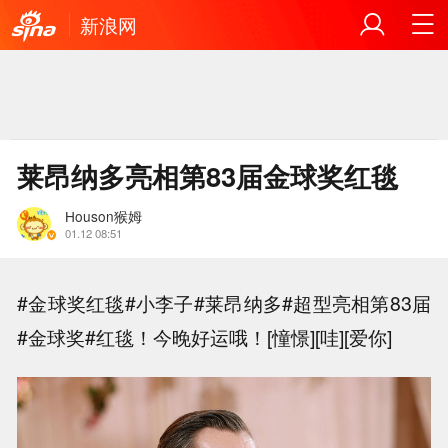
新浪网
莱昂纳多亮相第83届金球奖红毯
Houson猴姆
01.12 08:51
#金球奖红毯#小李子#莱昂纳多#超型亮相第83届
#金球奖#红毯！今晚好运哦！[憧憬][哇][爱你]