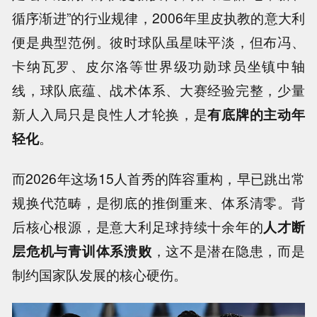
循序渐进”的行业规律，2006年里皮执教的意大利
便是典型范例。彼时球队虽星味平淡，但布冯、
卡纳瓦罗、皮尔洛等世界级功勋球员坐镇中轴
线，球队底蕴、战术体系、大赛经验完整，少量
新人入局只是良性人才轮换，是
有底牌的主动年
轻化
。
而2026年这场15人首秀的阵容重构，早已跳出常
规换代范畴，是彻底的推倒重来、体系清零。背
后核心根源，是意大利足球持续十余年的
人才断
层危机与青训体系溃败
，这不是潜在隐患，而是
制约国家队发展的核心硬伤。