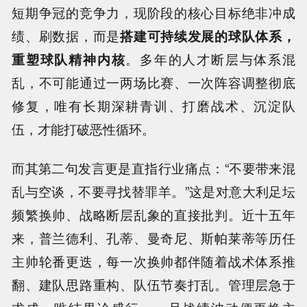
短期争冠的竞争力，现阶段的核心目标绝非冲成
绩、刷数据，而是
搭建可持续发展的球队体系，
重塑球队精神内核
。多年的人才断层与体系混
乱，不可能通过一两场比赛、一次阵容调整彻底
修复，唯有长期深耕青训、打磨战术、沉淀队
伍，才能打破恶性循环。
而其第二句发言更是直指行业痛点：“不要带来混
乱与空谈，不要寻找替罪羊。”这是对意大利足坛
频繁换帅、战略断层乱象的直接批判。近十五年
来，普兰德利、孔蒂、曼奇尼、斯帕莱蒂等历任
主帅轮番更迭，每一次换帅都伴随着战术体系推
翻、建队思路重构、队伍节奏打乱。管理层急于