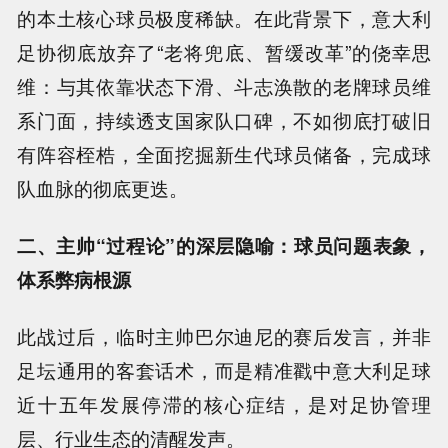
的本土核心球员极度稀缺。在此背景下，意大利
足协彻底放弃了“老将兜底、暂缓改革”的侥幸思
维：与其依靠状态下滑、斗志涣散的老牌球员维
系门面，持续透支国家队口碑，不如彻底打破旧
有阵容桎梏，全面挖掘新生代球员储备，完成球
队血脉的彻底更迭。
二、主帅“过程论”的深层隐喻：球员问题表象，
体系弊病根源
此战过后，临时主帅巴尔迪尼的赛后发言，并非
足坛通用的客套话术，而是精准戳中意大利足球
近十五年发展停滞的核心症结，是对足协管理
层、行业生态的清醒发声。