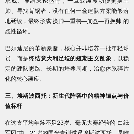
求成、唯结果论盛行，一旦战绩波动便更换主
帅、寻找背锅者，没有任何一套建队方案能够落
地延续，最终形成“换帅—重构—崩盘—再换帅”的
恶性循环。
巴尔迪尼的革新豪赌，核心并非培养一批年轻球
员，而是
终结意大利足坛的短期主义乱象
，以稳
定的建队思路、长期的培养周期，治愈体系碎片
化的核心顽疾。
三、埃斯波西托：新生代阵容中的精神锚点与价
值标杆
在这支平均年龄不足23岁、毫无大赛经验的“白纸
军团”中，21岁的国米青训球员埃斯波西托，是唯