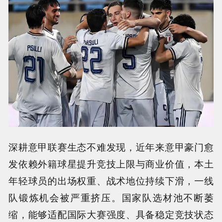
深耕意甲联赛生态不难发现，近年来意甲豪门愈
发依赖外籍球星提升竞技上限与商业价值，本土
年轻球员的出场权重、战术地位持续下滑，一线
队锻炼机会被严重挤压。国家队选材池不断萎
缩，能够适配国际大赛强度、具备稳定竞技状态