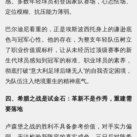
感。多数年轻球员初登国家队赛场，心态怯场、
定位模糊、抗压能力薄弱。
巴尔迪尼看重的，正是埃斯波西托身上的谦逊底
色与冠军心性。他的存在，为整支年轻队伍树立
了职业价值观标杆，让从未经历过顶级赛事的新
生代球员感知到冠军的标准、职业球员的素养，
彻底打破“意大利足球后继无人”的自我否定困境，
为队伍注入绝境重生的精神底气。
四、希腊之战是试金石：革新不是作秀，重建需
要落地
卢森堡之战的胜利不具备参考价值，对手实力偏
弱，无法检验新阵容的真实成色。三日后对阵希