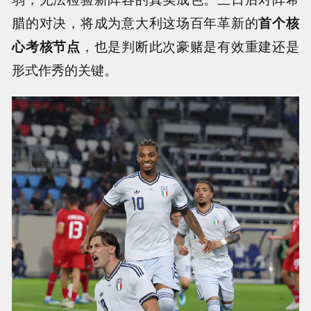
腊的对决，将成为意大利这场百年革新的
首个核
心考核节点
，也是判断此次豪赌是有效重建还是
形式作秀的关键。