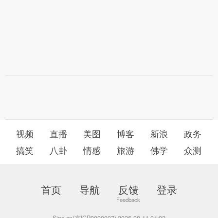
视频
直播
美图
博客
新浪
政务
搞笑
八卦
情感
旅游
佛学
众测
首页
导航
反馈
登录
Sina.cn(京ICP0000007) 2026-08-11 04:02