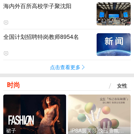
海内外百所高校学子聚沈阳
全国计划招聘特岗教师8954名
点击查看更多
时尚
女性
裙子
IPSA茵芙莎 悦己香氛凝露上市