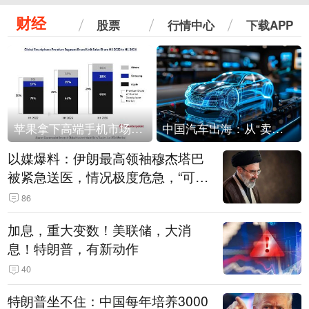
财经
股票
行情中心
下载APP
苹果拿下高端手机市场65%的份额：iPhone 17系列功不可没
中国汽车出海：从“卖出去”到“走进去”
以媒爆料：伊朗最高领袖穆杰塔巴
被紧急送医，情况极度危急，“可能
随时会死去”
86
加息，重大变数！美联储，大消
息！特朗普，有新动作
40
特朗普坐不住：中国每年培养3000