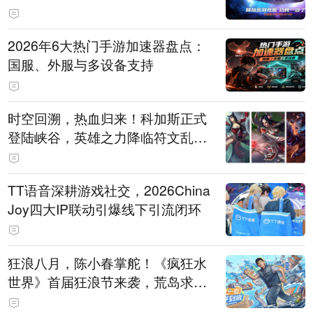
打造旗舰供电方案
2026年6大热门手游加速器盘点：
国服、外服与多设备支持
时空回溯，热血归来！科加斯正式
登陆峡谷，英雄之力降临符文乱
斗！
TT语音深耕游戏社交，2026China
Joy四大IP联动引爆线下引流闭环
狂浪八月，陈小春掌舵！《疯狂水
世界》首届狂浪节来袭，荒岛求生
直播即将开启