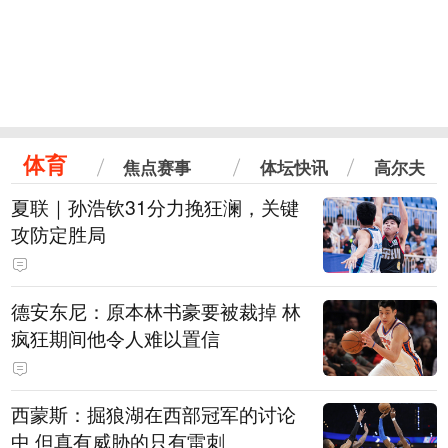
体育
焦点赛事
体坛快讯
高尔夫
夏联｜孙浩钦31分力挽狂澜，关键
攻防定胜局
德安东尼：原本林书豪要被裁掉 林
疯狂期间他令人难以置信
西蒙斯：掘狼湖在西部冠军的讨论
中 但真有威胁的只有雷刺