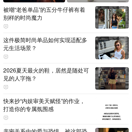
被嘲“老爸单品”的五分牛仔裤有着
别样的时尚魔力
这件极简时尚单品如何实现适配多
元生活场景？
2026夏天最火的鞋，居然是随处可
见的人字拖？
快来抄“内娱审美天赋怪”的作业，
打造你的专属氛围感
亲密关系中的爱与恐惧，被这部恐