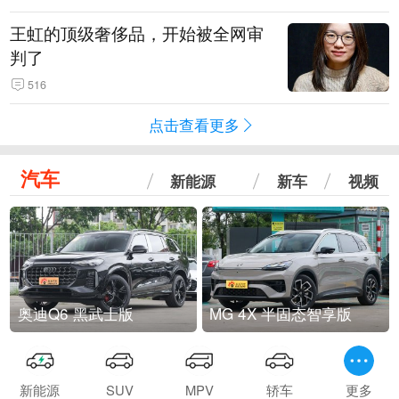
王虹的顶级奢侈品，开始被全网审
判了
516
点击查看更多
汽车
新能源
新车
视频
奥迪Q6 黑武士版
MG 4X 半固态智享版
新能源
SUV
MPV
轿车
更多