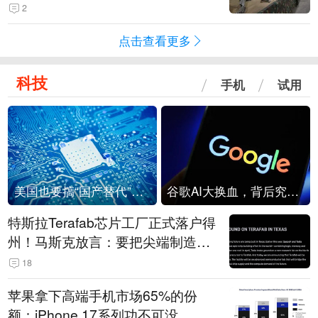
机
2
点击查看更多
科技
手机
试用
美国也要搞“国产替代”？先算清三笔账
谷歌AI大换血，背后究竟发生了什么？
特斯拉Terafab芯片工厂正式落户得
州！马斯克放言：要把尖端制造带
回美国
18
苹果拿下高端手机市场65%的份
额：iPhone 17系列功不可没