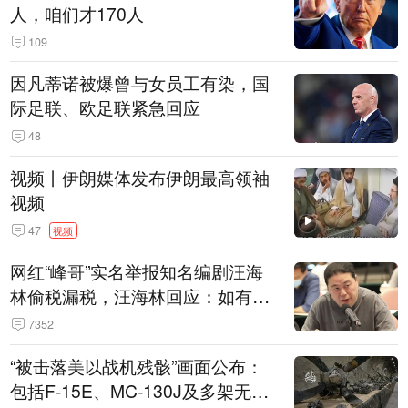
人，咱们才170人
109
因凡蒂诺被爆曾与女员工有染，国
际足联、欧足联紧急回应
48
视频丨伊朗媒体发布伊朗最高领袖
视频
47
视频
网红“峰哥”实名举报知名编剧汪海
林偷税漏税，汪海林回应：如有违
法行为，相关机构自会进行评判和
7352
处理
“被击落美以战机残骸”画面公布：
包括F-15E、MC-130J及多架无人