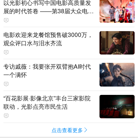
以光影初心书写中国电影高质量发
展的时代答卷 ——第38届大众电影
百花奖系列活动开幕晚会综述
电影欢迎来龙餐馆预售破3000万，
观众评口水与泪水齐流
专访戚薇：我要张开双臂抱AI时代
一个满怀
“百花影展·影像北京”丰台三家影院
联动，光影点亮市民生活
点击查看更多