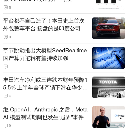
5
平台都不自己造了！本田史上首次
外包整车平台 接盘的是印度公司
9
字节跳动推出大模型SeedRealtime
国产算力逻辑有望持续加强
丰田汽车净利或三连跌本财年预降1
5.5% 上半年全球产销下滑在华少卖
14.3万辆
4
继 OpenAI、Anthropic 之后，Meta
AI 模型测试期间也发生“越界”事件
9