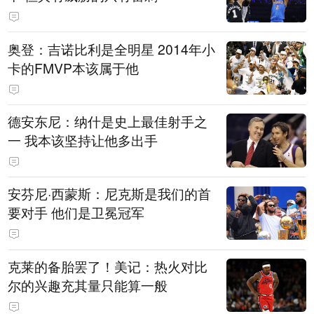
奥登：吉诺比利是全明星 2014年小
卡的FMVP本该属于他
德安东尼：纳什是史上最佳射手之
一 我本该坚持让他多出手
安芬尼·西蒙斯：尼克斯是我们的首
要对手 他们是卫冕冠军
克莱的备胎罢了！美记：热火对比
尔的兴趣充其量只能算一般