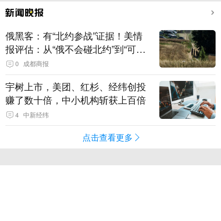
俄黑客：有“北约参战”证据！美情
报评估：从“俄不会碰北约”到“可能
发动有限攻击”
0
成都商报
宇树上市，美团、红杉、经纬创投
赚了数十倍，中小机构斩获上百倍
4
中新经纬
点击查看更多