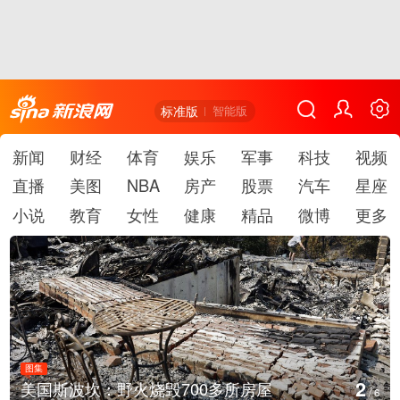
标准版
智能版
新闻
财经
体育
娱乐
军事
科技
视频
直播
美图
NBA
房产
股票
汽车
星座
小说
教育
女性
健康
精品
微博
更多
图集
3
火烧毁700多所房屋
叙利亚：大马士革
/
6