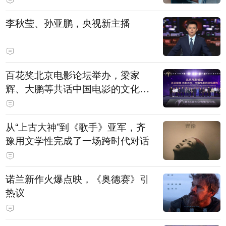
白，主演均为广州本土演员
李秋莹、孙亚鹏，央视新主播
百花奖北京电影论坛举办，梁家
辉、大鹏等共话中国电影的文化建
构
从“上古大神”到《歌手》亚军，齐
豫用文学性完成了一场跨时代对话
诺兰新作火爆点映，《奥德赛》引
热议