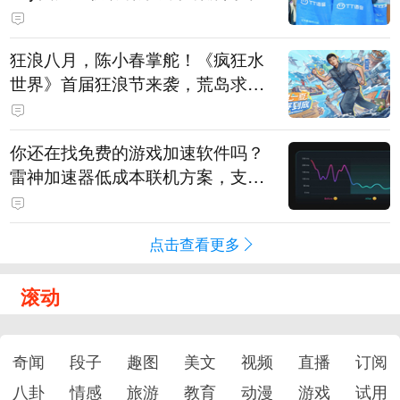
狂浪八月，陈小春掌舵！《疯狂水
世界》首届狂浪节来袭，荒岛求生
直播即将开启
你还在找免费的游戏加速软件吗？
雷神加速器低成本联机方案，支持
免费试用
点击查看更多
滚动
奇闻
段子
趣图
美文
视频
直播
订阅
八卦
情感
旅游
教育
动漫
游戏
试用