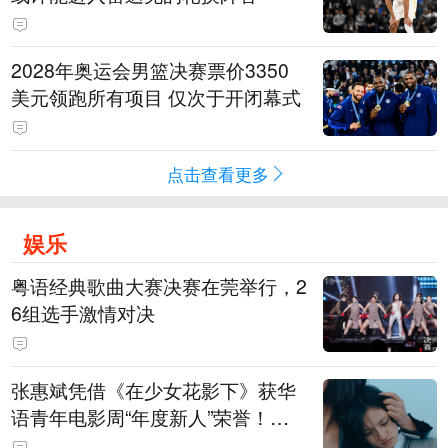
2028年奥运会男篮决赛票价3350
美元领跑所有项目 仅次于开闭幕式
点击查看更多
娱乐
粤语经典歌曲大赛决赛在莞举行，2
6组选手激情对决
张惠斌凭借《在少女花影下》获华
语青年电影周“年度新人”荣誉！该
电影全程在广州取景，采用粤语对