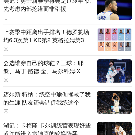
美记：勇士新赛季将会是过渡年 优
先考虑内部挖潜而非引援
上赛季中距离出手排名！德罗赞场
均6.3次第1 KD第2 英格拉姆第3
会选谁穿自己的球鞋？三球：耶
稣、马丁·路德·金、马尔科姆·X
迈尔斯·特纳：练空中瑜伽拯救了我
的生涯 队友还会调侃我练这个
湖记：卡梅隆·卡尔训练营表现好些
或许能进入雷迪克的轮换阵容