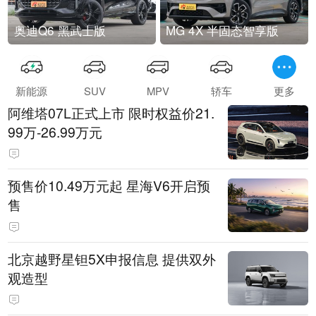
奥迪Q6 黑武士版
MG 4X 半固态智享版
新能源
SUV
MPV
轿车
更多
阿维塔07L正式上市 限时权益价21.
99万-26.99万元
预售价10.49万元起 星海V6开启预
售
北京越野星钽5X申报信息 提供双外
观造型