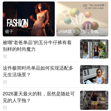
裙子
IPSA茵芙莎 悦己香氛凝露上市
被嘲“老爸单品”的五分牛仔裤有着
别样的时尚魔力
这件极简时尚单品如何实现适配多
元生活场景？
2026夏天最火的鞋，居然是随处可
见的人字拖？