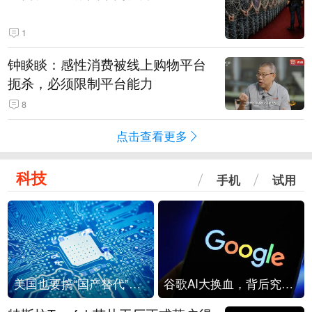
1
钟睒睒：感性消费被线上购物平台
扼杀，必须限制平台能力
8
点击查看更多
科技
手机
试用
美国也要搞“国产替代”？先算清三笔账
谷歌AI大换血，背后究竟发生了什么？