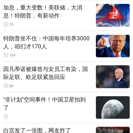
加息，重大变数！美联储，大消
息！特朗普，有新动作
70
特朗普坐不住：中国每年培养3000
人，咱们才170人
159
因凡蒂诺被爆曾与女员工有染，国
际足联、欧足联紧急回应
58
“非计划”空间事件！中国卫星拍到
了
白宫发了一张图，网友炸了