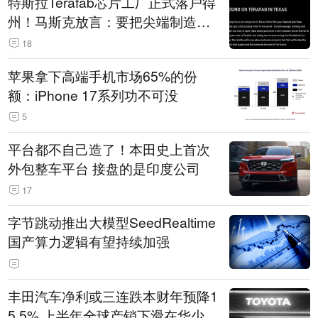
特斯拉Terafab芯片工厂正式落户得
州！马斯克放言：要把尖端制造带
回美国
18
苹果拿下高端手机市场65%的份
额：iPhone 17系列功不可没
5
平台都不自己造了！本田史上首次
外包整车平台 接盘的是印度公司
17
字节跳动推出大模型SeedRealtime
国产算力逻辑有望持续加强
丰田汽车净利或三连跌本财年预降1
5.5% 上半年全球产销下滑在华少卖