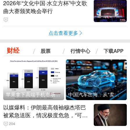
2026年“文化中国·水立方杯”中文歌
曲大赛颁奖晚会举行
点击查看更多
财经
股票
行情中心
下载APP
苹果拿下高端手机市场65%的份额：iPhone 17系列功不可没
中国汽车出海：从“卖出去”到“走进去”
以媒爆料：伊朗最高领袖穆杰塔巴
被紧急送医，情况极度危急，“可能
随时会死去”
204