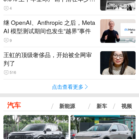
14.3万辆
4
继 OpenAI、Anthropic 之后，Meta
AI 模型测试期间也发生“越界”事件
9
王虹的顶级奢侈品，开始被全网审
判了
516
点击查看更多
汽车
新能源
新车
视频