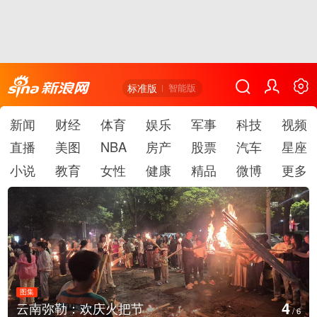
标准版
智能版
新闻
财经
体育
娱乐
军事
科技
视频
直播
美图
NBA
房产
股票
汽车
星座
小说
教育
女性
健康
精品
微博
更多
图集
4
云南弥勒：欢庆火把节
/
6