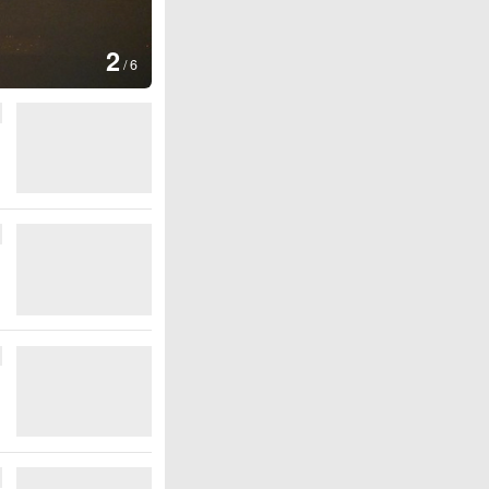
图集
2
美国：肯尼迪宣布医疗改革新举
/
6