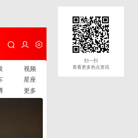
扫一扫
扫一扫
查看更多热点资讯
查看更多热点资讯
技
视频
车
星座
博
更多