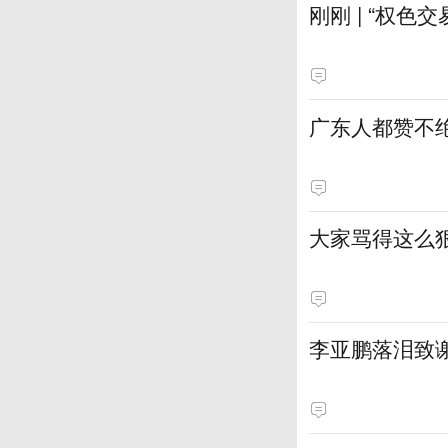
刚刚 | “权色
广东人都赞不绝
大家骂得这么狠
李亚鹏落泪致