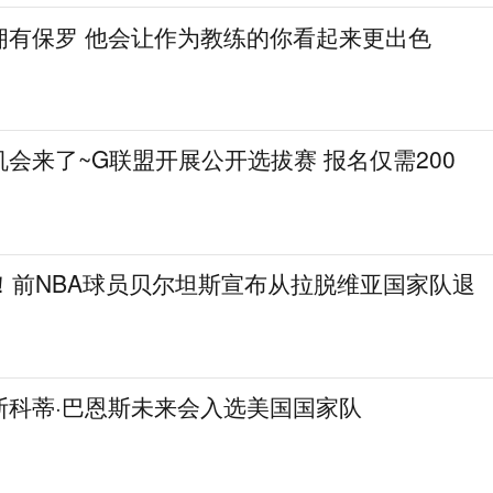
拥有保罗 他会让作为教练的你看起来更出色
会来了~G联盟开展公开选拔赛 报名仅需200
！前NBA球员贝尔坦斯宣布从拉脱维亚国家队退
斯科蒂·巴恩斯未来会入选美国国家队