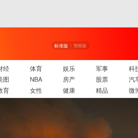
标准版
智能版
财经
体育
娱乐
军事
科
美图
NBA
房产
股票
汽
教育
女性
健康
精品
微