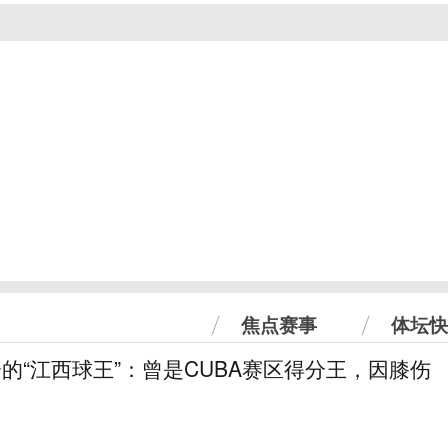
焦点赛事
体坛快
分的“江西球王”：曾是CUBA赛区得分王，因膝伤