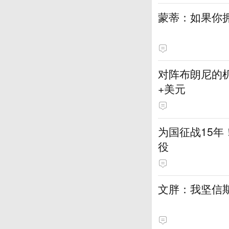
蒙蒂：如果你
对阵布朗尼的机
+美元
为国征战15年
役
文胖：我坚信