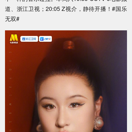
道、浙江卫视；20:05 Z视介，静待开播！#国乐
无双#