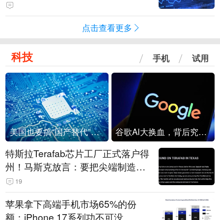
点击查看更多
科技
手机
试用
美国也要搞“国产替代”？先算清三笔账
谷歌AI大换血，背后究竟发生了什么？
特斯拉Terafab芯片工厂正式落户得
州！马斯克放言：要把尖端制造带
回美国
19
苹果拿下高端手机市场65%的份
额：iPhone 17系列功不可没