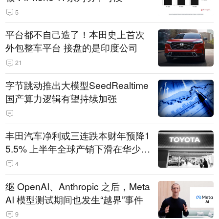
5
平台都不自己造了！本田史上首次
外包整车平台 接盘的是印度公司
21
字节跳动推出大模型SeedRealtime
国产算力逻辑有望持续加强
丰田汽车净利或三连跌本财年预降1
5.5% 上半年全球产销下滑在华少卖
14.3万辆
4
继 OpenAI、Anthropic 之后，Meta
AI 模型测试期间也发生“越界”事件
9