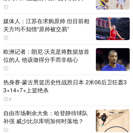
媒体人：江苏在求购原帅 但目前相
关方均不知情“原帅被交易”
欧洲记者：朗尼·沃克是将数据放首
位的人 他该做得分手而非核心
热身赛-蒙古男篮历史性战胜日本 2米06后卫狂轰3
3+14+7+上篮绝杀
5
自由市场剩余大鱼：哈登静待球队
补强 威少比尔库明加何时落地？