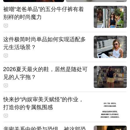
被嘲“老爸单品”的五分牛仔裤有着
别样的时尚魔力
这件极简时尚单品如何实现适配多
元生活场景？
2026夏天最火的鞋，居然是随处可
见的人字拖？
快来抄“内娱审美天赋怪”的作业，
打造你的专属氛围感
亲密关系中的爱与恐惧，被这部恐