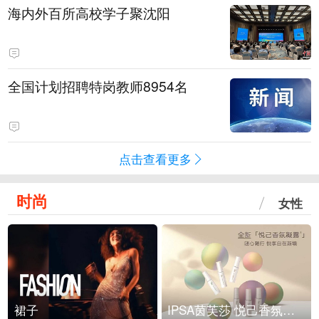
海内外百所高校学子聚沈阳
全国计划招聘特岗教师8954名
点击查看更多
时尚
女性
裙子
IPSA茵芙莎 悦己香氛凝露上市