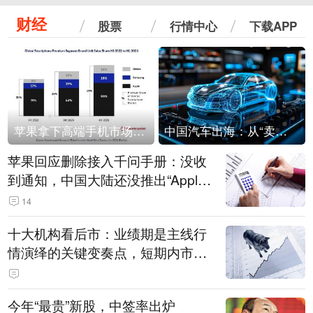
财经
股票
行情中心
下载APP
苹果拿下高端手机市场65%的份额：iPhone 17系列功不可没
中国汽车出海：从“卖出去”到“走进去”
苹果回应删除接入千问手册：没收
到通知，中国大陆还没推出“Apple
智能使用千问”功能
14
十大机构看后市：业绩期是主线行
情演绎的关键变奏点，短期内市场
或继续反弹，关注三条业绩主线
今年“最贵”新股，中签率出炉