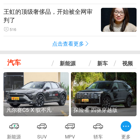
王虹的顶级奢侈品，开始被全网审
判了
516
点击查看更多
汽车
新能源
新车
视频
凡尔赛C5 X 驭不凡
探险者 四驱穿越版
新能源
SUV
MPV
轿车
更多