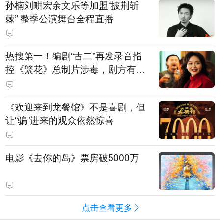
孙楠刘畊宏余文乐等加盟“披荆斩
棘” 整季公演舞台全程直播
热搜第一！编剧“古二”再发录音指
控《繁花》总制片涉毒，剧方有税
务问题，录音中王家卫称“一点够
了，要不然又要出事”
《欢迎来到龙餐馆》不是喜剧，但
让“骗”进来的观众依然惊喜
电影《去你的岛》票房破5000万
点击查看更多