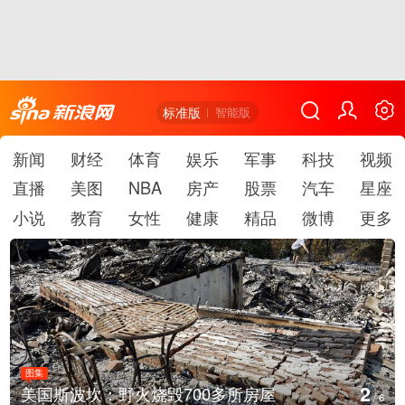
标准版
智能版
新闻
财经
体育
娱乐
军事
科技
视频
直播
美图
NBA
房产
股票
汽车
星座
小说
教育
女性
健康
精品
微博
更多
图集
2
美国斯波坎：野火烧毁700多所房屋
/
6