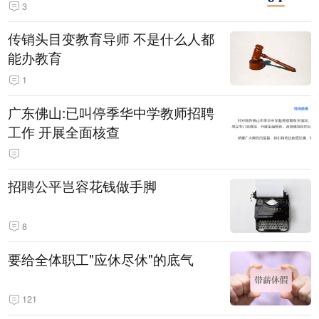
3
传销头目变教育导师 不是什么人都
能办教育
1
广东佛山:已叫停季华中学教师招聘
工作 开展全面核查
招聘公平岂容花钱做手脚
8
要给全体职工"应休尽休"的底气
121