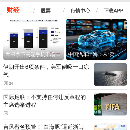
财经
股票
行情中心
下载APP
苹果拿下高端手机市场65%的份额：iPhone 17系列功不可没
中国汽车出海：从“卖出去”到“走进去”
伊朗开出6项条件，美军倒吸一口凉
气
24
国际足联：不支持任何违反章程的
主席选举进程
台风橙色预警！“白海豚”逼近浙闽