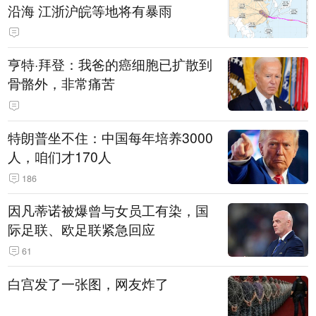
沿海 江浙沪皖等地将有暴雨
亨特·拜登：我爸的癌细胞已扩散到
骨骼外，非常痛苦
特朗普坐不住：中国每年培养3000
人，咱们才170人
186
因凡蒂诺被爆曾与女员工有染，国
际足联、欧足联紧急回应
61
白宫发了一张图，网友炸了