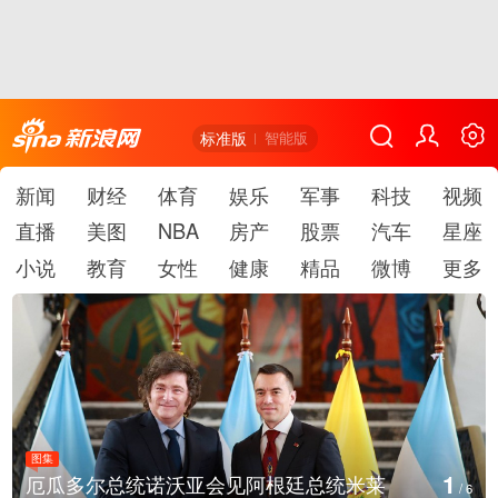
标准版
智能版
新闻
财经
体育
娱乐
军事
科技
视频
直播
美图
NBA
房产
股票
汽车
星座
小说
教育
女性
健康
精品
微博
更多
图集
1
厄瓜多尔总统诺沃亚会见阿根廷总统米莱
/
6