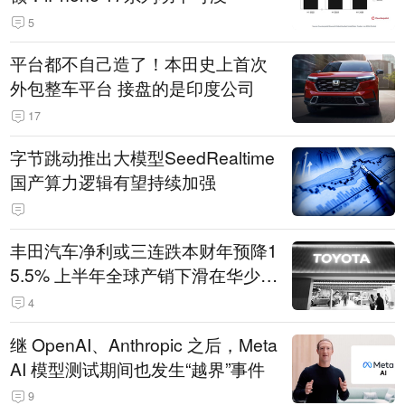
5
平台都不自己造了！本田史上首次
外包整车平台 接盘的是印度公司
17
字节跳动推出大模型SeedRealtime
国产算力逻辑有望持续加强
丰田汽车净利或三连跌本财年预降1
5.5% 上半年全球产销下滑在华少卖
14.3万辆
4
继 OpenAI、Anthropic 之后，Meta
AI 模型测试期间也发生“越界”事件
9