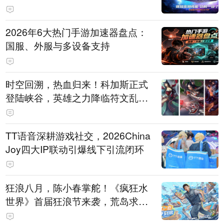
打造旗舰供电方案
2026年6大热门手游加速器盘点：
国服、外服与多设备支持
时空回溯，热血归来！科加斯正式
登陆峡谷，英雄之力降临符文乱
斗！
TT语音深耕游戏社交，2026China
Joy四大IP联动引爆线下引流闭环
狂浪八月，陈小春掌舵！《疯狂水
世界》首届狂浪节来袭，荒岛求生
直播即将开启