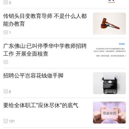
3
传销头目变教育导师 不是什么人都
能办教育
1
广东佛山:已叫停季华中学教师招聘
工作 开展全面核查
招聘公平岂容花钱做手脚
8
要给全体职工"应休尽休"的底气
121