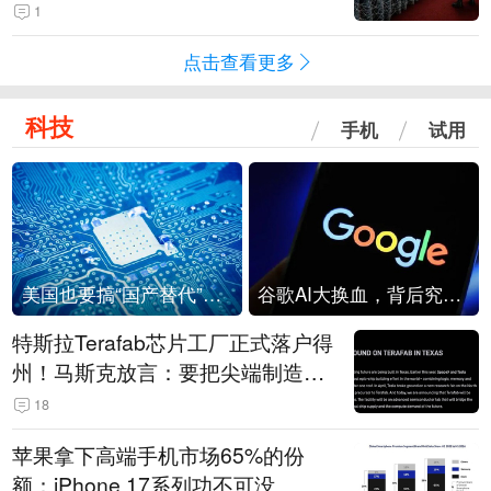
1
点击查看更多
科技
手机
试用
美国也要搞“国产替代”？先算清三笔账
谷歌AI大换血，背后究竟发生了什么？
特斯拉Terafab芯片工厂正式落户得
州！马斯克放言：要把尖端制造带
回美国
18
苹果拿下高端手机市场65%的份
额：iPhone 17系列功不可没