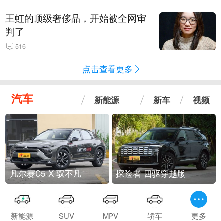
王虹的顶级奢侈品，开始被全网审
判了
516
点击查看更多
汽车
新能源
新车
视频
凡尔赛C5 X 驭不凡
探险者 四驱穿越版
新能源
SUV
MPV
轿车
更多