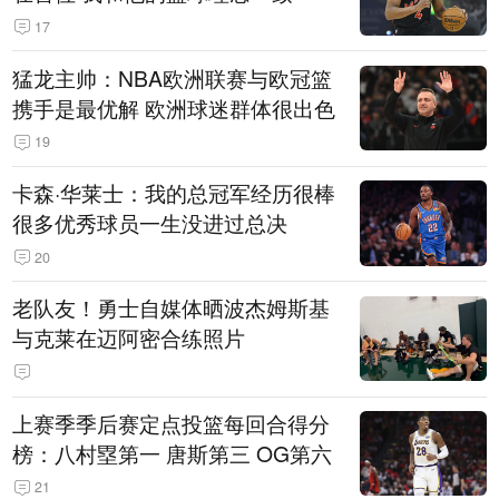
17
猛龙主帅：NBA欧洲联赛与欧冠篮
携手是最优解 欧洲球迷群体很出色
19
卡森·华莱士：我的总冠军经历很棒
很多优秀球员一生没进过总决
20
老队友！勇士自媒体晒波杰姆斯基
与克莱在迈阿密合练照片
上赛季季后赛定点投篮每回合得分
榜：八村塁第一 唐斯第三 OG第六
21