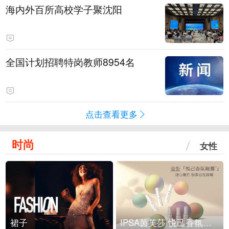
海内外百所高校学子聚沈阳
全国计划招聘特岗教师8954名
点击查看更多
时尚
女性
裙子
IPSA茵芙莎 悦己香氛凝露上市