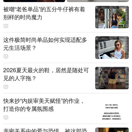
被嘲“老爸单品”的五分牛仔裤有着
别样的时尚魔力
这件极简时尚单品如何实现适配多
元生活场景？
2026夏天最火的鞋，居然是随处可
见的人字拖？
快来抄“内娱审美天赋怪”的作业，
打造你的专属氛围感
亲密关系中的爱与恐惧，被这部恐