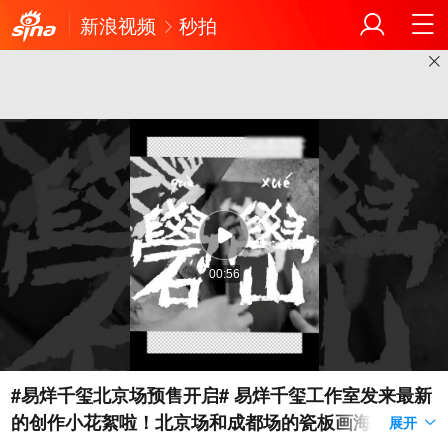
新浪视频
秒拍
00:56
#易烊千玺北京场预售开启# 易烊千玺工作室发来最新
的创作小花絮啦！北京场和成都场的瓷板画海报都是
展开