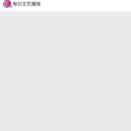
易烊千玺亲手设计的真的好用心！北京场预售进入倒
每日文艺播报