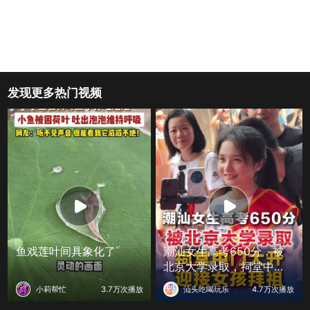
发现更多热门视频
鱼戏莲叶间具象化了
潮汕女生高考650分，被
北京大学录取，祠堂中门
大开迎接女孩拜祖
小莉帮忙
3.7万次播放
汕头吃喝玩乐
4.7万次播放